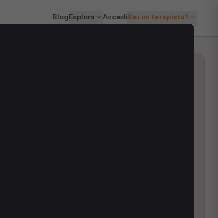
Blog
Esplora
Accedi
Sei un terapista?
ti?