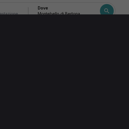
Dove
na
Come ordiniamo i risulta
io
 Di Bertona (PE)
pia
,
(60 min · 50,00€)
,
tens
· 25,00€)
(20 min ·