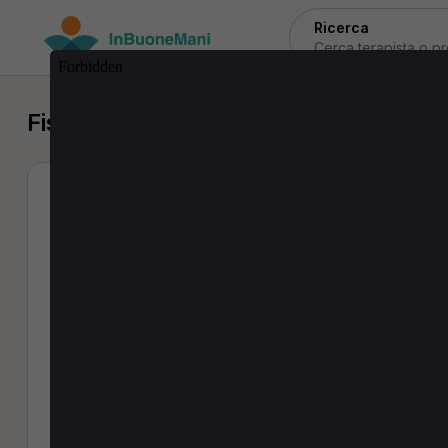
Ricerca
Fisioterapista a Montebello di Berto
Antonella Di Tull
Fisioterapista
0 Recensioni
Indirizzo:
Piazza Sandro Pertini - 65010 Montebello
Prestazioni:
kinesiterapia
,
massotera
(30 min · 25,00€)
tecarterapia
,
terapia manuale
(30 min · 30,00€)
(30 min 