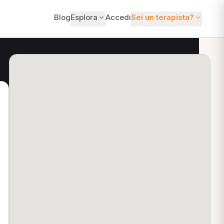
Blog
Esplora
Accedi
Sei un terapista?
ti?