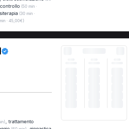
i controllo
(50 min ·
siterapia
(30 min ·
min · 45,00€)
M
,
trattamento
in)
aggio
,
ginnastica
(60 min)