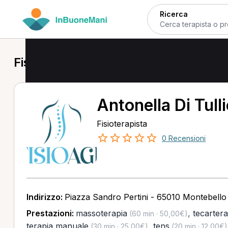
Ricerca
Fisioterapista a Montebello di Berto
Antonella Di Tull
Fisioterapista
0 Recensioni
Indirizzo:
Piazza Sandro Pertini - 65010 Montebello
Prestazioni:
massoterapia
,
tecartera
(60 min · 50,00€)
terapia manuale
,
tens
(30 min · 25,00€)
(20 min · 12,00€)