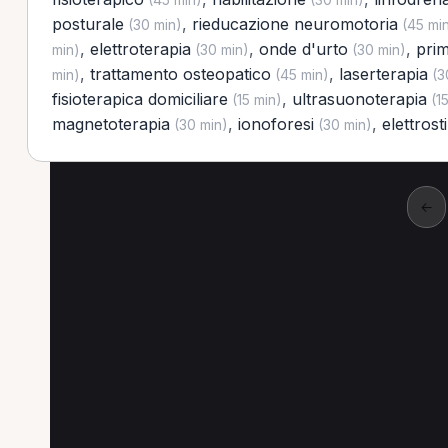
posturale
,
rieducazione neuromotoria
(30 min)
(45 mi
,
elettroterapia
,
onde d'urto
,
prim
min)
(30 min)
(30 min)
,
trattamento osteopatico
,
laserterapia
min)
(45 min)
(3
fisioterapica domiciliare
,
ultrasuonoterapia
(15 min)
(15
magnetoterapia
,
ionoforesi
,
elettros
(30 min)
(30 min)
←
Altre prestazioni a M
Altre prestazioni disponibili per Fisioterapis
Kinesiterapia per Fisioterapista a Montebello di 