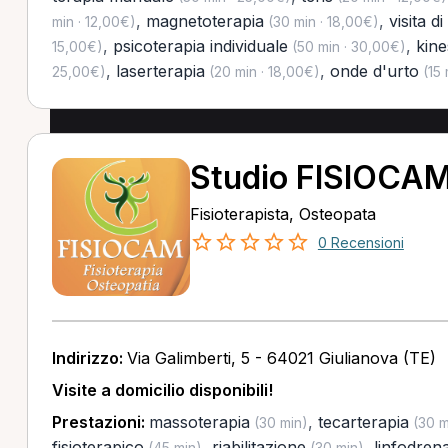
,
magnetoterapia
,
visita d
min · 12,00€)
(30 min · 18,00€)
,
psicoterapia individuale
,
kine
15,00€)
(50 min · 30,00€)
,
laserterapia
,
onde d'urto
25,00€)
(20 min · 18,00€)
(15 
Studio FISIOCA
Fisioterapista, Osteopata
0 Recensioni
Indirizzo:
Via Galimberti, 5 - 64021 Giulianova (TE)
Visite a domicilio disponibili!
Prestazioni:
massoterapia
,
tecarterapia
(30 min)
(30 m
fisioterapico
,
riabilitazione
,
linfodren
(45 min)
(30 min)