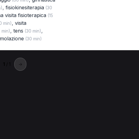
,
fisiokinesiterapia
n)
(30
a visita fisioterapica
(15
,
visita
0 min)
,
tens
,
 min)
(30 min)
timolazione
(30 min)
1
/ 1
→
ontebello di Bertona
ta a Montebello di Bertona.
Bertona
Magnetoterapia per Fisioterapista a Montebello di Berto