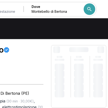
Dove
na
Come ordiniamo i risulta
io
 Di Bertona (PE)
pia
,
(30 min · 30,00€)
,
elettrostimolazione
(30