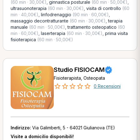
(60 min · 30,00€)
,
ginnastica posturale
(60 min · 50,00€)
,
ultrasuonoterapia
(60 min · 30,00€)
,
visita di controllo
(60
min · 40,00€)
,
linfodrenaggio
(90 min · 60,00€)
,
massaggio decontratturante
(60 min · 30,00€)
,
terapia
manuale
(60 min · 50,00€)
,
trattamento osteopatico
(60
min · 60,00€)
,
laserterapia
(60 min · 30,00€)
,
prima visita
fisioterapica
(60 min · 50,00€)
Studio FISIOCAM
Fisioterapista, Osteopata
0 Recensioni
Indirizzo:
Via Galimberti, 5 - 64021 Giulianova (TE)
Visite a domicilio disponibili!