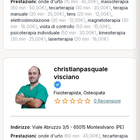
Prestazioni:
onde d'urto
(15 min · 45,00€)
,
massoterapia
(60 min · 50,00€)
,
tecarterapia
(30 min · 30,00€)
,
terapia
manuale
(30 min · 25,00€)
,
tens
(20 min · 12,00€)
,
elettrostimolazione
(30 min · 12,00€)
,
magnetoterapia
(30
min · 18,00€)
,
visita di controllo
(50 min · 15,00€)
,
psicoterapia individuale
(50 min · 30,00€)
,
kinesiterapia
(30 min · 25,00€)
,
laserterapia
(20 min · 18,00€)
christianpasquale
visciano
Fisioterapista, Osteopata
0 Recensioni
Indirizzo:
Viale Abruzzo 3/5 - 65015 Montesilvano (PE)
Prestazioni:
onde d'urto
(60 min · 40,00€)
,
tecarterapia