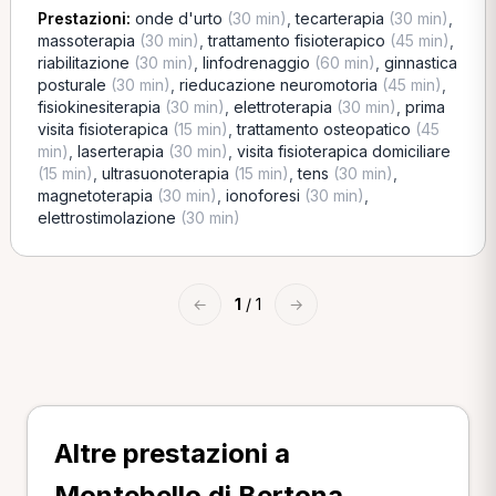
Prestazioni:
onde d'urto
(30 min)
,
tecarterapia
(30 min)
,
massoterapia
(30 min)
,
trattamento fisioterapico
(45 min)
,
riabilitazione
(30 min)
,
linfodrenaggio
(60 min)
,
ginnastica
posturale
(30 min)
,
rieducazione neuromotoria
(45 min)
,
fisiokinesiterapia
(30 min)
,
elettroterapia
(30 min)
,
prima
visita fisioterapica
(15 min)
,
trattamento osteopatico
(45
min)
,
laserterapia
(30 min)
,
visita fisioterapica domiciliare
(15 min)
,
ultrasuonoterapia
(15 min)
,
tens
(30 min)
,
magnetoterapia
(30 min)
,
ionoforesi
(30 min)
,
elettrostimolazione
(30 min)
←
1
/ 1
→
Altre prestazioni a
Montebello di Bertona