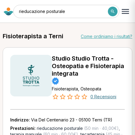
rieducazione posturale
Fisioterapista a Terni
Come ordiniamo i risultati?
Studio Studio Trotta -
Osteopatia e Fisioterapia
integrata
Fisioterapista, Osteopata
0 Recensioni
Indirizzo:
Via Del Centenario 23 - 05100 Terni (TR)
Prestazioni:
rieducazione posturale
(50 min · 40,00€)
,
terapia manuale
(60 min · 60,00€)
,
tecarterapia
(45 min ·