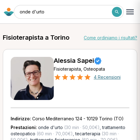
onde d'urto
Fisioterapista a Torino
Come ordiniamo i risultati?
Alessia Sapei
Fisioterapista, Osteopata
4 Recensioni
Indirizzo:
Corso Mediterraneo 124 - 10129 Torino (TO)
Prestazioni:
onde d'urto
(30 min · 50,00€)
,
trattamento
osteopatico
(60 min · 70,00€)
,
tecarterapia
(30 min ·
50,00€)
,
trattamento fisioterapico
(60 min · 70,00€)