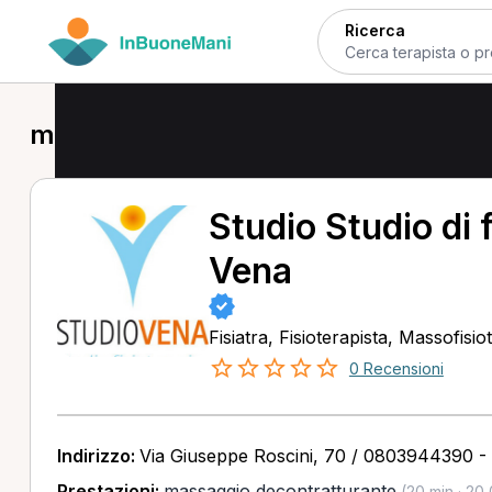
Ricerca
massaggio decontratturante a Giov
Studio Studio di 
Vena
Fisiatra, Fisioterapista, Massofisio
0 Recensioni
Indirizzo:
Via Giuseppe Roscini, 70 / 0803944390 -
Prestazioni:
massaggio decontratturante
(20 min · 20