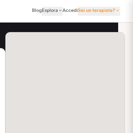
Blog
Esplora
Accedi
Sei un terapista?
ti?