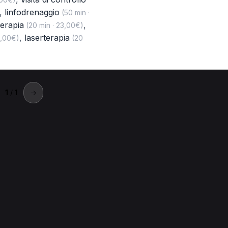
,
linfodrenaggio
(50 min ·
terapia
,
(20 min · 23,00€)
,
laserterapia
8,00€)
(20
1
/ 1
→
iovinazzo
zzo.
atrica a Giovinazzo
Visita di controllo a Giovinazzo
Bendaggio 
ovinazzo
Laserterapia a Giovinazzo
Tecarterapia a Giovinazz