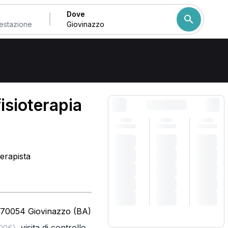
Dove
inazzo
Come ordiniamo i risulta
fisioterapia
terapista
 70054 Giovinazzo (BA)
,
visita di controllo
,00€)