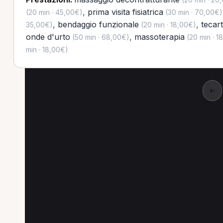
,
prima visita fisiatrica
(20 min · 45,00€)
(30 min · 70,00€)
,
bendaggio funzionale
,
tecar
35,00€)
(20 min · 18,00€)
onde d'urto
,
massoterapia
(50 min · 68,00€)
(20 min · 1
min · 18,00€)
←
Altre prestazioni a G
Altre prestazioni spesso richieste a Giovina
Linfodrenaggio a Giovinazzo
Prima visita fisi
Onde d'urto a Giovinazzo
Massoterapia a Gi