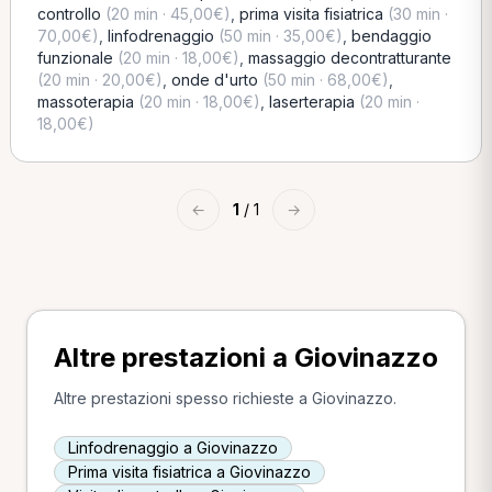
controllo
(20 min · 45,00€)
,
prima visita fisiatrica
(30 min ·
70,00€)
,
linfodrenaggio
(50 min · 35,00€)
,
bendaggio
funzionale
(20 min · 18,00€)
,
massaggio decontratturante
(20 min · 20,00€)
,
onde d'urto
(50 min · 68,00€)
,
massoterapia
(20 min · 18,00€)
,
laserterapia
(20 min ·
18,00€)
←
1
/ 1
→
Altre prestazioni a Giovinazzo
Altre prestazioni spesso richieste a Giovinazzo.
Linfodrenaggio a Giovinazzo
Prima visita fisiatrica a Giovinazzo