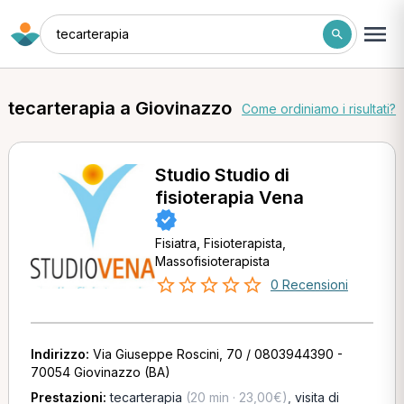
tecarterapia
tecarterapia a Giovinazzo
Come ordiniamo i risultati?
Studio Studio di
fisioterapia Vena
Fisiatra, Fisioterapista,
Massofisioterapista
0 Recensioni
Indirizzo:
Via Giuseppe Roscini, 70 / 0803944390 -
70054 Giovinazzo (BA)
Prestazioni:
tecarterapia
(20 min · 23,00€)
,
visita di