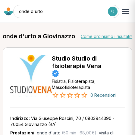
onde d'urto
onde d'urto a Giovinazzo
Come ordiniamo i risultati?
Studio Studio di
fisioterapia Vena
Fisiatra, Fisioterapista,
Massofisioterapista
0 Recensioni
Indirizzo:
Via Giuseppe Roscini, 70 / 0803944390 -
70054 Giovinazzo (BA)
Prestazioni:
onde d'urto
(50 min · 68,00€)
,
visita di