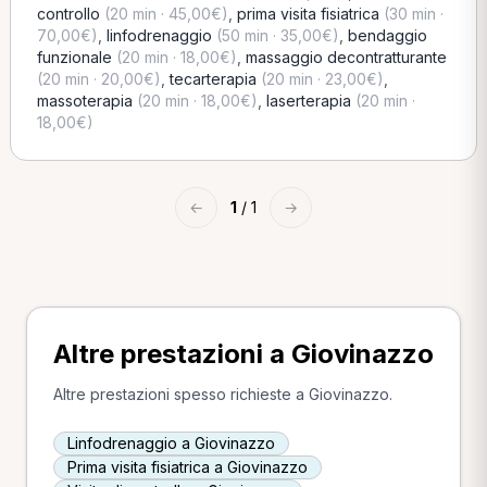
controllo
(20 min · 45,00€)
,
prima visita fisiatrica
(30 min ·
70,00€)
,
linfodrenaggio
(50 min · 35,00€)
,
bendaggio
funzionale
(20 min · 18,00€)
,
massaggio decontratturante
(20 min · 20,00€)
,
tecarterapia
(20 min · 23,00€)
,
massoterapia
(20 min · 18,00€)
,
laserterapia
(20 min ·
18,00€)
←
1
/ 1
→
Altre prestazioni a Giovinazzo
Altre prestazioni spesso richieste a Giovinazzo.
Linfodrenaggio a Giovinazzo
Prima visita fisiatrica a Giovinazzo