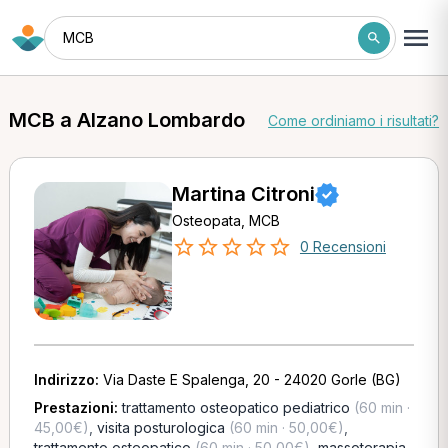
MCB
MCB a Alzano Lombardo
Come ordiniamo i risultati?
Martina Citroni
Osteopata, MCB
0 Recensioni
Indirizzo:
Via Daste E Spalenga, 20 - 24020 Gorle (BG)
Prestazioni:
trattamento osteopatico pediatrico
(60 min ·
45,00€)
,
visita posturologica
(60 min · 50,00€)
,
trattamento osteopatico
(60 min · 50,00€)
,
massoterapia