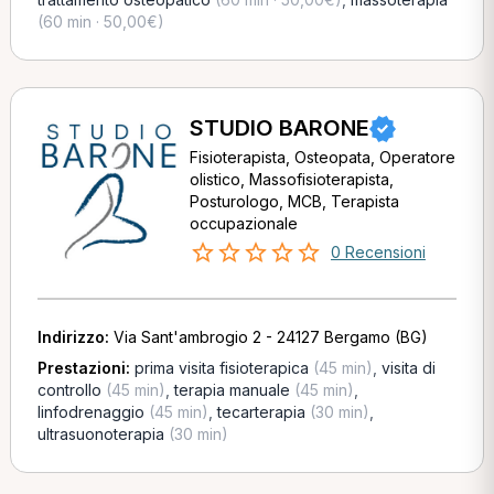
(60 min · 50,00€)
STUDIO BARONE
Fisioterapista, Osteopata, Operatore
olistico, Massofisioterapista,
Posturologo, MCB, Terapista
occupazionale
0 Recensioni
Indirizzo:
Via Sant'ambrogio 2 - 24127 Bergamo (BG)
Prestazioni:
prima visita fisioterapica
(45 min)
,
visita di
controllo
(45 min)
,
terapia manuale
(45 min)
,
linfodrenaggio
(45 min)
,
tecarterapia
(30 min)
,
ultrasuonoterapia
(30 min)