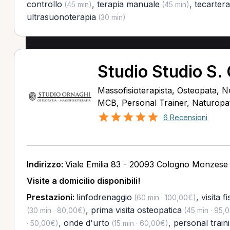
controllo
,
terapia manuale
,
tecartera
(45 min)
(45 min)
ultrasuonoterapia
(30 min)
Studio Studio S.
Massofisioterapista, Osteopata, Nu
MCB, Personal Trainer, Naturopata
6 Recensioni
Indirizzo:
Viale Emilia 83 - 20093 Cologno Monzese
Visite a domicilio disponibili!
Prestazioni:
linfodrenaggio
,
visita f
(60 min · 100,00€)
,
prima visita osteopatica
(30 min · 80,00€)
(45 min · 95,
,
onde d'urto
,
personal train
· 50,00€)
(15 min · 60,00€)