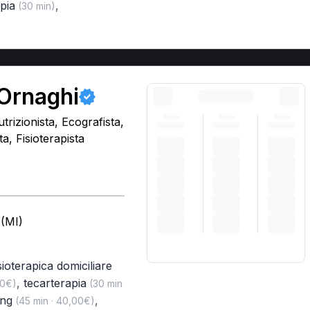
pia
,
(30 min)
 Ornaghi
trizionista, Ecografista,
, Fisioterapista
 (MI)
isioterapica domiciliare
,
tecarterapia
00€)
(30 min
ing
,
(45 min · 40,00€)