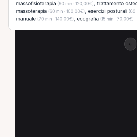
massofisioterapia
,
trattamento oste
(60 min · 120,00€)
massoterapia
,
esercizi posturali
(60 min · 100,00€)
(60 
manuale
,
ecografia
(70 min · 140,00€)
(15 min · 70,00€)
←
Altre prestazioni a 
Altre prestazioni disponibili per MCB a Ber
Visita di controllo per MCB a Bergamo
Ultras
Prima visita fisioterapica per MCB a Bergamo