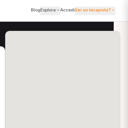
Blog
Esplora
Accedi
Sei un terapista?
ti?