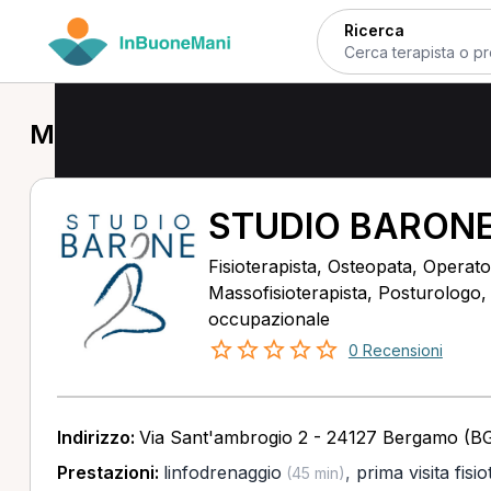
Ricerca
MCB a Bergamo
STUDIO BARON
Fisioterapista, Osteopata, Operator
Massofisioterapista, Posturologo
occupazionale
0 Recensioni
Indirizzo:
Via Sant'ambrogio 2 - 24127 Bergamo (B
Prestazioni:
linfodrenaggio
,
prima visita fisi
(45 min)