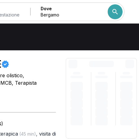
Dove
Come ordiniamo i risulta
E
e olistico,
, MCB, Terapista
G)
oterapica
,
visita di
(45 min)