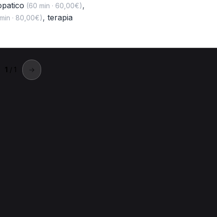
opatico
,
(60 min · 60,00€)
,
terapia
min · 80,00€)
1
/ 1
→
Bergamo
gamo.
uonoterapia per MCB a Bergamo
Terapia manuale per MCB a Be
Tecarterapia per MCB a Bergamo