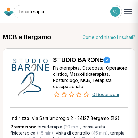
tecarterapia
MCB a Bergamo
Come ordiniamo i risultati?
STUDIO BARONE
Fisioterapista, Osteopata, Operatore
olistico, Massofisioterapista,
Posturologo, MCB, Terapista
occupazionale
0 Recensioni
Indirizzo:
Via Sant'ambrogio 2 - 24127 Bergamo (BG)
Prestazioni:
tecarterapia
(30 min)
,
prima visita
fisioterapica
(45 min)
,
visita di controllo
(45 min)
,
terapia