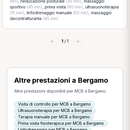
min)
,
rieducazione posturale
(45 min)
,
massaggio
sportivo
(45 min)
,
prima visita
(60 min)
,
ultrasuonoterapia
(15 min)
,
linfodrenaggio manuale
(50 min)
,
massaggio
decontratturante
(45 min)
←
1
/ 1
→
Altre prestazioni a Bergamo
Altre prestazioni disponibili per MCB a Bergamo.
Visita di controllo per MCB a Bergamo
Ultrasuonoterapia per MCB a Bergamo
Terapia manuale per MCB a Bergamo
Prima visita fisioterapica per MCB a Bergamo
Linfodrenaggio per MCB a Bergamo