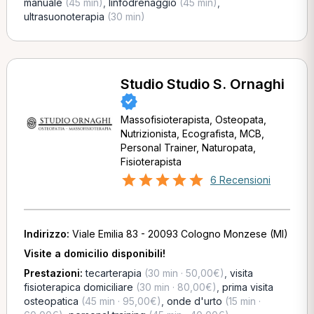
manuale
(45 min)
,
linfodrenaggio
(45 min)
,
ultrasuonoterapia
(30 min)
Studio Studio S. Ornaghi
Massofisioterapista, Osteopata,
Nutrizionista, Ecografista, MCB,
Personal Trainer, Naturopata,
Fisioterapista
6 Recensioni
Indirizzo:
Viale Emilia 83 - 20093 Cologno Monzese (MI)
Visite a domicilio disponibili!
Prestazioni:
tecarterapia
(30 min · 50,00€)
,
visita
fisioterapica domiciliare
(30 min · 80,00€)
,
prima visita
osteopatica
(45 min · 95,00€)
,
onde d'urto
(15 min ·