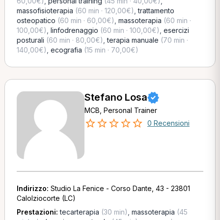
60,00€)
,
personal training
(45 min · 40,00€)
,
massofisioterapia
(60 min · 120,00€)
,
trattamento
osteopatico
(60 min · 60,00€)
,
massoterapia
(60 min ·
100,00€)
,
linfodrenaggio
(60 min · 100,00€)
,
esercizi
posturali
(60 min · 80,00€)
,
terapia manuale
(70 min ·
140,00€)
,
ecografia
(15 min · 70,00€)
Stefano Losa
MCB, Personal Trainer
0 Recensioni
Indirizzo:
Studio La Fenice - Corso Dante, 43 - 23801
Calolziocorte (LC)
Prestazioni:
tecarterapia
(30 min)
,
massoterapia
(45