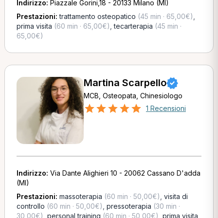
Indirizzo:
Piazzale Gorini,18 - 20133 Milano (MI)
Prestazioni:
trattamento osteopatico
(45 min · 65,00€)
,
prima visita
(60 min · 65,00€)
,
tecarterapia
(45 min ·
65,00€)
Martina Scarpello
MCB, Osteopata, Chinesiologo
1 Recensioni
Indirizzo:
Via Dante Alighieri 10 - 20062 Cassano D'adda
(MI)
Prestazioni:
massoterapia
(60 min · 50,00€)
,
visita di
controllo
(60 min · 50,00€)
,
pressoterapia
(30 min ·
30,00€)
,
personal training
(60 min · 50,00€)
,
prima visita