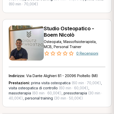
(60 min · 70,00€)
Studio Osteopatico -
Boem Nicolò
Osteopata, Massofisioterapista,
MCB, Personal Trainer
0 Recensioni
Indirizzo:
Via Dante Alighieri 81 - 20096 Pioltello (MI)
Prestazioni:
prima visita osteopatica
(60 min · 70,00€)
,
visita osteopatica di controllo
(60 min · 60,00€)
,
massoterapia
(60 min · 60,00€)
,
pressoterapia
(30 min ·
40,00€)
,
personal training
(30 min · 50,00€)