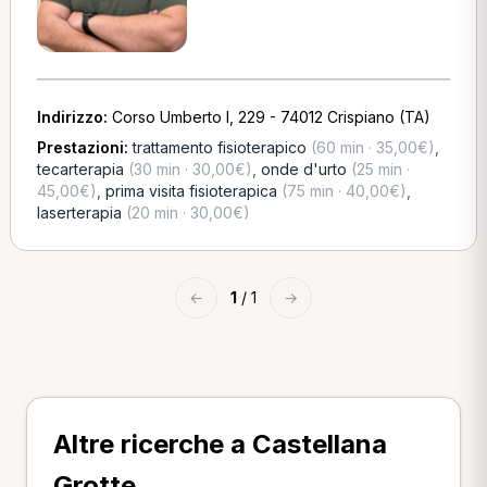
Indirizzo:
Corso Umberto I, 229 - 74012 Crispiano (TA)
Prestazioni:
trattamento fisioterapico
(60 min · 35,00€)
,
tecarterapia
(30 min · 30,00€)
,
onde d'urto
(25 min ·
45,00€)
,
prima visita fisioterapica
(75 min · 40,00€)
,
laserterapia
(20 min · 30,00€)
←
1
/ 1
→
Altre ricerche a Castellana
Grotte