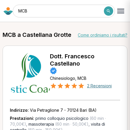
MCB
MCB a Castellana Grotte
Come ordiniamo i risultati?
Dott. Francesco
Castellano
Chinesiologo, MCB
2 Recensioni
Indirizzo:
Via Petraglione 7 - 70124 Bari (BA)
Prestazioni:
primo colloquio psicologico
(60 min ·
70,00€)
,
massoterapia
(60 min · 50,00€)
,
visita di
controllo
(60 min · 150,00€)