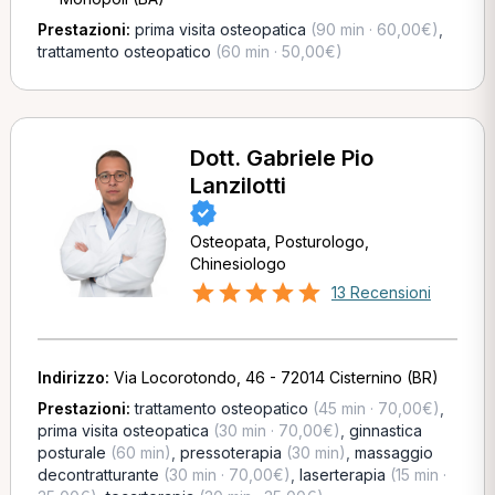
Prestazioni:
prima visita osteopatica
(90 min · 60,00€)
,
trattamento osteopatico
(60 min · 50,00€)
Dott. Gabriele Pio
Lanzilotti
Osteopata, Posturologo,
Chinesiologo
13 Recensioni
Indirizzo:
Via Locorotondo, 46 - 72014 Cisternino (BR)
Prestazioni:
trattamento osteopatico
(45 min · 70,00€)
,
prima visita osteopatica
(30 min · 70,00€)
,
ginnastica
posturale
(60 min)
,
pressoterapia
(30 min)
,
massaggio
decontratturante
(30 min · 70,00€)
,
laserterapia
(15 min ·