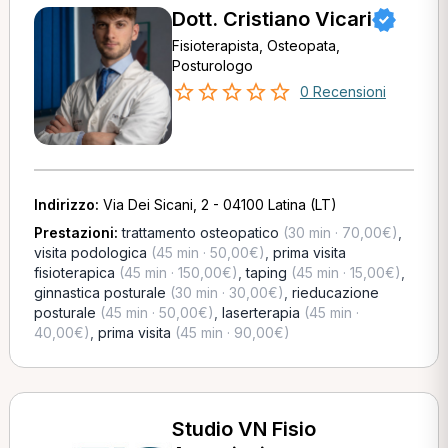
Dott. Cristiano Vicari
Fisioterapista, Osteopata,
Posturologo
0 Recensioni
Indirizzo:
Via Dei Sicani, 2 - 04100 Latina (LT)
Prestazioni:
trattamento osteopatico
(30 min · 70,00€)
,
visita podologica
(45 min · 50,00€)
,
prima visita
fisioterapica
(45 min · 150,00€)
,
taping
(45 min · 15,00€)
,
ginnastica posturale
(30 min · 30,00€)
,
rieducazione
posturale
(45 min · 50,00€)
,
laserterapia
(45 min ·
40,00€)
,
prima visita
(45 min · 90,00€)
Studio VN Fisio