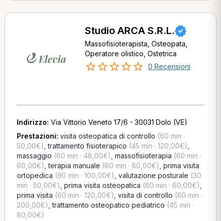
Studio ARCA S.R.L.
Massofisioterapista, Osteopata,
Operatore olistico, Ostetrica
0 Recensioni
Indirizzo:
Via Vittorio Veneto 17/6 - 30031 Dolo (VE)
Prestazioni:
visita osteopatica di controllo
(60 min ·
50,00€)
,
trattamento fisioterapico
(45 min · 120,00€)
,
massaggio
(60 min · 48,00€)
,
massofisioterapia
(60 min ·
60,00€)
,
terapia manuale
(60 min · 80,00€)
,
prima visita
ortopedica
(90 min · 100,00€)
,
valutazione posturale
(30
min · 50,00€)
,
prima visita osteopatica
(60 min · 60,00€)
,
prima visita
(60 min · 120,00€)
,
visita di controllo
(60 min ·
200,00€)
,
trattamento osteopatico pediatrico
(45 min ·
80,00€)