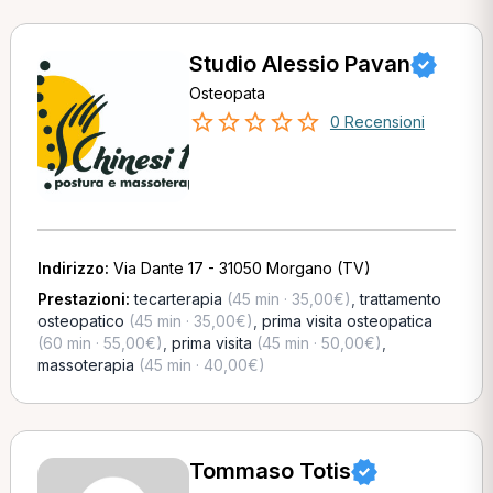
Studio Alessio Pavan
Osteopata
0 Recensioni
Indirizzo:
Via Dante 17 - 31050 Morgano (TV)
Prestazioni:
tecarterapia
(45 min · 35,00€)
,
trattamento
osteopatico
(45 min · 35,00€)
,
prima visita osteopatica
(60 min · 55,00€)
,
prima visita
(45 min · 50,00€)
,
massoterapia
(45 min · 40,00€)
Tommaso Totis