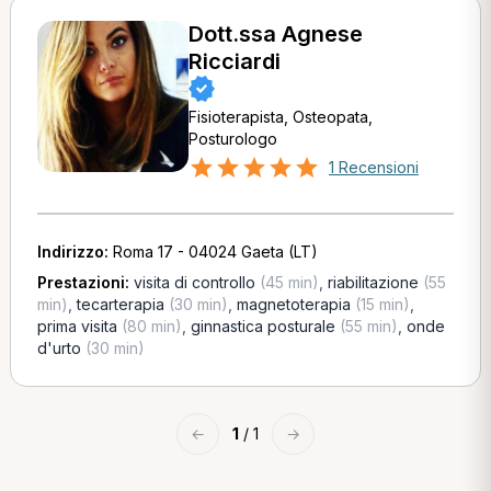
Dott.ssa Agnese
Ricciardi
Fisioterapista, Osteopata,
Posturologo
1 Recensioni
Indirizzo:
Roma 17 - 04024 Gaeta (LT)
Prestazioni:
visita di controllo
(45 min)
,
riabilitazione
(55
min)
,
tecarterapia
(30 min)
,
magnetoterapia
(15 min)
,
prima visita
(80 min)
,
ginnastica posturale
(55 min)
,
onde
d'urto
(30 min)
←
1
/ 1
→