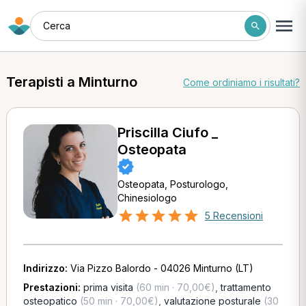
Cerca
Terapisti a Minturno
Come ordiniamo i risultati?
Priscilla Ciufo _
Osteopata
Osteopata, Posturologo,
Chinesiologo
5 Recensioni
Indirizzo:
Via Pizzo Balordo - 04026 Minturno (LT)
Prestazioni:
prima visita
(60 min · 70,00€)
,
trattamento
osteopatico
(50 min · 70,00€)
,
valutazione posturale
(30