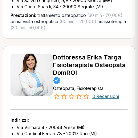
Via Salvo D'acquisto, 9/A - 20900 Monza (MB)
Via Conte Suardi, 34 - 20090 Segrate (MI)
Prestazioni:
trattamento osteopatico
(30 min · 70,00€)
,
prima visita osteopatica
(60 min · 120,00€)
,
massoterapia
(30 min · 50,00€)
Dottoressa Erika Targa
Fisioterapista Osteopata
DomROI
Osteopata, Fisioterapista
0 Recensioni
Indirizzi:
Via Vismara 4 - 20044 Arese (MI)
Via Cardinal Ferrari 78 - 20017 Rho (MI)