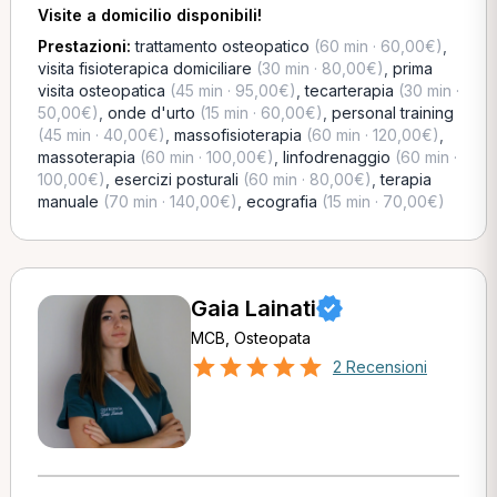
Visite a domicilio disponibili!
Prestazioni:
trattamento osteopatico
(60 min · 60,00€)
,
visita fisioterapica domiciliare
(30 min · 80,00€)
,
prima
visita osteopatica
(45 min · 95,00€)
,
tecarterapia
(30 min ·
50,00€)
,
onde d'urto
(15 min · 60,00€)
,
personal training
(45 min · 40,00€)
,
massofisioterapia
(60 min · 120,00€)
,
massoterapia
(60 min · 100,00€)
,
linfodrenaggio
(60 min ·
100,00€)
,
esercizi posturali
(60 min · 80,00€)
,
terapia
manuale
(70 min · 140,00€)
,
ecografia
(15 min · 70,00€)
Gaia Lainati
MCB, Osteopata
2 Recensioni