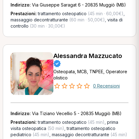
Indirizzo:
Via Giuseppe Saragat 6 - 20835 Muggiò (MB)
Prestazioni:
trattamento osteopatico
(45 min · 60,00€)
,
massaggio decontratturante
(60 min · 50,00€)
,
visita di
controllo
(30 min · 30,00€)
Alessandra Mazzucato
Osteopata, MCB, TNPEE, Operatore
olistico
0 Recensioni
Indirizzo:
Via Tiziano Vecellio 5 - 20835 Muggiò (MB)
Prestazioni:
trattamento osteopatico
(45 min)
,
prima
visita osteopatica
(50 min)
,
trattamento osteopatico
pediatrico
(45 min)
,
massaggio decontratturante
(45 min)