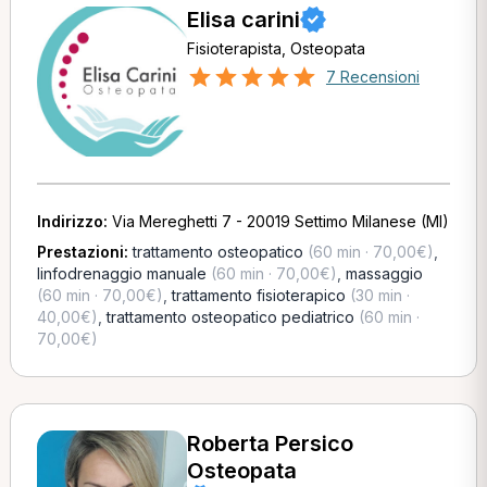
Elisa carini
Fisioterapista, Osteopata
7 Recensioni
Indirizzo:
Via Mereghetti 7 - 20019 Settimo Milanese (MI)
Prestazioni:
trattamento osteopatico
(60 min · 70,00€)
,
linfodrenaggio manuale
(60 min · 70,00€)
,
massaggio
(60 min · 70,00€)
,
trattamento fisioterapico
(30 min ·
40,00€)
,
trattamento osteopatico pediatrico
(60 min ·
70,00€)
Roberta Persico
Osteopata