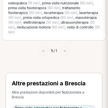
osteopatica
(15 min)
,
prima visita nutrizionale
(60 min)
,
prima visita fisioterapica
(60 min)
,
trattamento
fisioterapico
(60 min)
,
tecarterapia
(30 min)
,
laserterapia
(30 min)
,
prima visita ortopedica
(60 min)
,
massoterapia
(60 min)
,
elettroterapia
(30 min)
,
ultrasuonoterapia
(30
min)
,
rieducazione motoria
(60 min)
,
visita di controllo
(30
min)
←
1
/ 1
→
Altre prestazioni a Brescia
Altre prestazioni disponibili per Nutrizionista a
Brescia.
Prima visita osteopatica per Nutrizionista a