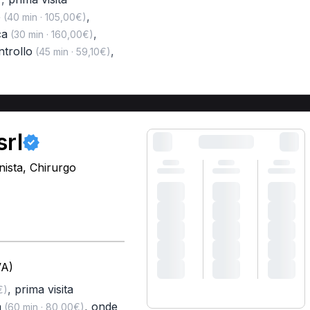
o
,
(40 min · 105,00€)
ca
,
(30 min · 160,00€)
ntrollo
,
(45 min · 59,10€)
srl
nista, Chirurgo
VA)
,
prima visita
€)
a
,
onde
(60 min · 80,00€)