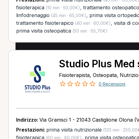
fisioterapica
,
trattamento osteopatic
(10 min · 50,00€)
linfodrenaggio
,
prima visita ortopedi
(45 min · 65,00€)
trattamento fisioterapico
,
visita di co
(40 min · 60,00€)
prima visita osteopatica
(50 min · 65,70€)
Studio Plus Med 
Fisioterapista, Osteopata, Nutrizio
0 Recensioni
Indirizzo:
Via Gramsci 1 - 21043 Castiglione Olona (
Prestazioni:
prima visita nutrizionale
(120 min · 250,00
fisioterapica
,
prima visita osteopatic
(60 min · 80,00€)