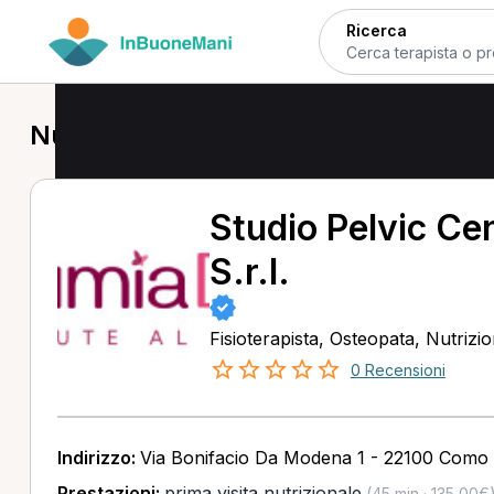
Ricerca
Nutrizionista a Como
Studio Pelvic C
S.r.l.
Fisioterapista, Osteopata, Nutrizio
0 Recensioni
Indirizzo:
Via Bonifacio Da Modena 1 - 22100 Como
Prestazioni:
prima visita nutrizionale
(45 min · 135,00€