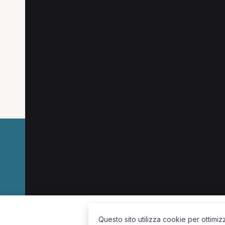
Altre ricerche a Com
Altre specializzazioni spesso cercate a Com
Ostetrica a Como
Fisioterapista a Como
O
La piattaforma per trovare il terapista giusto, vicino a te.
Questo sito utilizza cookie per ottimiz