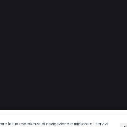
o
o.
steopata a Como
PORTALE
SUPPORT
Sei un paziente?
Contatti
Sei un terapista?
Guide
Blog
zare la tua esperienza di navigazione e migliorare i servizi