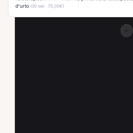
d'urto
(30 min · 70,00€)
←
Altre prestazioni a 
Altre prestazioni disponibili per Nutrizionis
Linfodrenaggio per Nutrizionista a Como
Visi
Prima visita osteopatica per Nutrizionista a Como
Prima visita ortopedica per Nutrizionista a Como