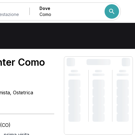
Dove
Come ordiniamo i risulta
enter Como
nista, Ostetrica
 (CO)
,
prima visita
)