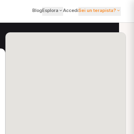
Blog
Esplora
Accedi
Sei un terapista?
ti?