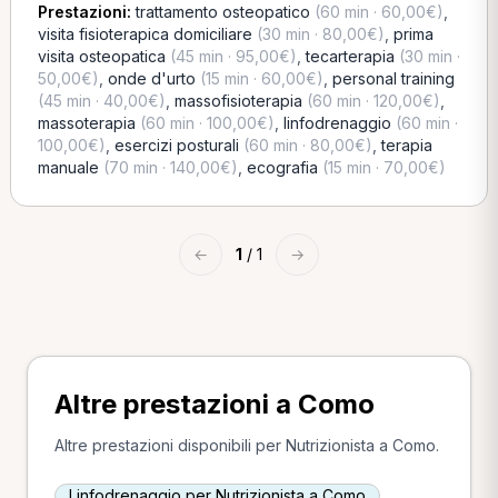
Prestazioni:
trattamento osteopatico
(60 min · 60,00€)
,
visita fisioterapica domiciliare
(30 min · 80,00€)
,
prima
visita osteopatica
(45 min · 95,00€)
,
tecarterapia
(30 min ·
50,00€)
,
onde d'urto
(15 min · 60,00€)
,
personal training
(45 min · 40,00€)
,
massofisioterapia
(60 min · 120,00€)
,
massoterapia
(60 min · 100,00€)
,
linfodrenaggio
(60 min ·
100,00€)
,
esercizi posturali
(60 min · 80,00€)
,
terapia
manuale
(70 min · 140,00€)
,
ecografia
(15 min · 70,00€)
←
1
/ 1
→
Altre prestazioni a Como
Altre prestazioni disponibili per Nutrizionista a Como.
Linfodrenaggio per Nutrizionista a Como