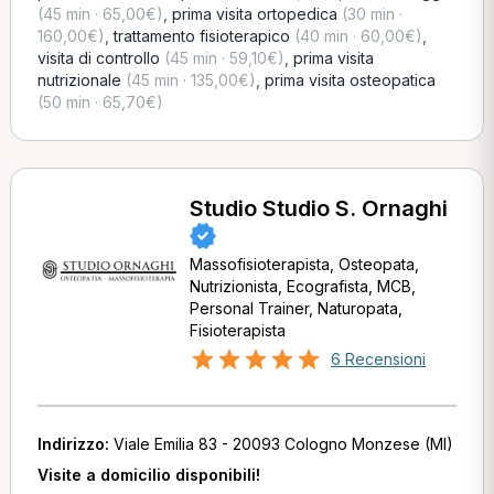
(45 min · 65,00€)
,
prima visita ortopedica
(30 min ·
160,00€)
,
trattamento fisioterapico
(40 min · 60,00€)
,
visita di controllo
(45 min · 59,10€)
,
prima visita
nutrizionale
(45 min · 135,00€)
,
prima visita osteopatica
(50 min · 65,70€)
Studio Studio S. Ornaghi
Massofisioterapista, Osteopata,
Nutrizionista, Ecografista, MCB,
Personal Trainer, Naturopata,
Fisioterapista
6 Recensioni
Indirizzo:
Viale Emilia 83 - 20093 Cologno Monzese (MI)
Visite a domicilio disponibili!