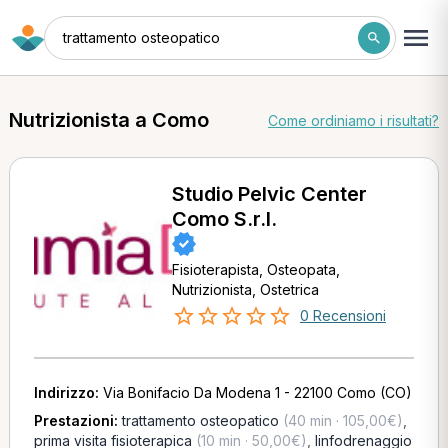
trattamento osteopatico
Nutrizionista a Como
Come ordiniamo i risultati?
Studio Pelvic Center
Como S.r.l.
Fisioterapista, Osteopata,
Nutrizionista, Ostetrica
0 Recensioni
Indirizzo:
Via Bonifacio Da Modena 1 - 22100 Como (CO)
Prestazioni:
trattamento osteopatico
(40 min · 105,00€)
,
prima visita fisioterapica
(10 min · 50,00€)
,
linfodrenaggio