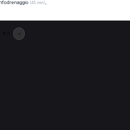
infodrenaggio
,
(45 min)
1
/ 1
→
Bergamo
listico a Bergamo.
mo
Prima visita fisioterapica per Operatore olistico a Bergamo
o
Visita di controllo per Operatore olistico a Bergamo