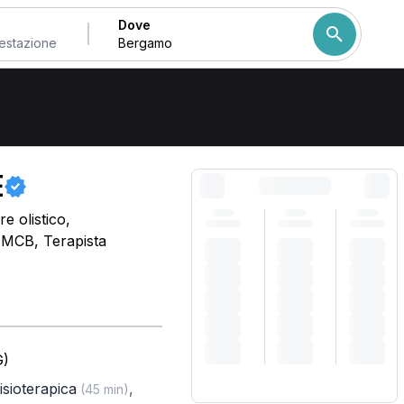
Dove
Come ordiniamo i risulta
E
e olistico,
, MCB, Terapista
G)
fisioterapica
,
(45 min)