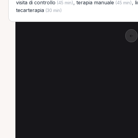
visita di controllo
,
terapia manuale
,
l
(45 min)
(45 min)
tecarterapia
(30 min)
←
Altre prestazioni a 
Altre prestazioni disponibili per Operatore o
Terapia manuale per Operatore olistico a Berga
Linfodrenaggio per Operatore olistico a Bergam