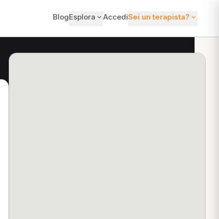
Blog
Esplora
Accedi
Sei un terapista?
ti?