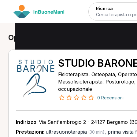
Ricerca
Operatore olistico a Bergamo
STUDIO BARON
Fisioterapista, Osteopata, Operator
Massofisioterapista, Posturologo
occupazionale
0 Recensioni
Indirizzo:
Via Sant'ambrogio 2 - 24127 Bergamo (B
Prestazioni:
ultrasuonoterapia
,
prima visita 
(30 min)