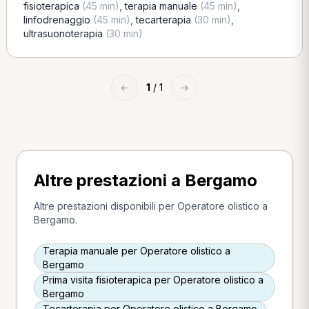
fisioterapica
(45 min)
,
terapia manuale
(45 min)
,
linfodrenaggio
(45 min)
,
tecarterapia
(30 min)
,
ultrasuonoterapia
(30 min)
←
1
/ 1
→
Altre prestazioni a Bergamo
Altre prestazioni disponibili per Operatore olistico a
Bergamo.
Terapia manuale per Operatore olistico a
Bergamo
Prima visita fisioterapica per Operatore olistico a
Bergamo
Tecarterapia per Operatore olistico a Bergamo