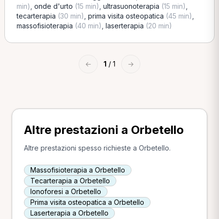
min)
,
onde d'urto
(15 min)
,
ultrasuonoterapia
(15 min)
,
tecarterapia
(30 min)
,
prima visita osteopatica
(45 min)
,
massofisioterapia
(40 min)
,
laserterapia
(20 min)
←
1
/ 1
→
Altre prestazioni a Orbetello
Altre prestazioni spesso richieste a Orbetello.
Massofisioterapia a Orbetello
Tecarterapia a Orbetello
Ionoforesi a Orbetello
Prima visita osteopatica a Orbetello
Laserterapia a Orbetello