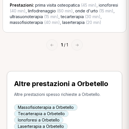
Prestazioni:
prima visita osteopatica
(45 min)
,
ionoforesi
(40 min)
,
linfodrenaggio
(60 min)
,
onde d'urto
(15 min)
,
ultrasuonoterapia
(15 min)
,
tecarterapia
(30 min)
,
massofisioterapia
(40 min)
,
laserterapia
(20 min)
←
1
/ 1
→
Altre prestazioni a Orbetello
Altre prestazioni spesso richieste a Orbetello.
Massofisioterapia a Orbetello
Tecarterapia a Orbetello
Ionoforesi a Orbetello
Laserterapia a Orbetello