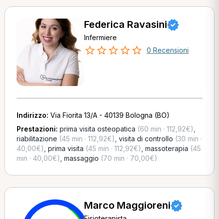
Federica Ravasini
Infermiere
0 Recensioni
Indirizzo:
Via Fiorita 13/A - 40139 Bologna (BO)
Prestazioni:
prima visita osteopatica
(60 min · 112,92€)
,
riabilitazione
(45 min · 112,92€)
,
visita di controllo
(30 min ·
40,00€)
,
prima visita
(45 min · 112,92€)
,
massoterapia
(45
min · 40,00€)
,
massaggio
(70 min · 70,00€)
Marco Maggioreni
Fisioterapista