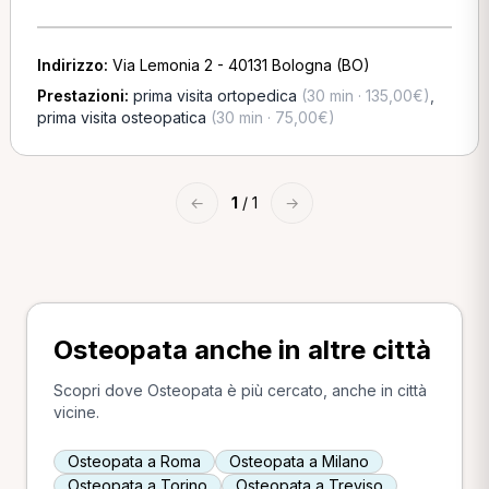
Indirizzo:
Via Lemonia 2 - 40131 Bologna (BO)
Prestazioni:
prima visita ortopedica
(30 min · 135,00€)
,
prima visita osteopatica
(30 min · 75,00€)
←
1
/ 1
→
Osteopata anche in altre città
Scopri dove Osteopata è più cercato, anche in città
vicine.
Osteopata a Roma
Osteopata a Milano
Osteopata a Torino
Osteopata a Treviso