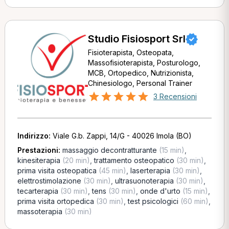
Studio Fisiosport Srl
Fisioterapista, Osteopata,
Massofisioterapista, Posturologo,
MCB, Ortopedico, Nutrizionista,
Chinesiologo, Personal Trainer
3 Recensioni
Indirizzo:
Viale G.b. Zappi, 14/G - 40026 Imola (BO)
Prestazioni:
massaggio decontratturante
(15 min)
,
kinesiterapia
(20 min)
,
trattamento osteopatico
(30 min)
,
prima visita osteopatica
(45 min)
,
laserterapia
(30 min)
,
elettrostimolazione
(30 min)
,
ultrasuonoterapia
(30 min)
,
tecarterapia
(30 min)
,
tens
(30 min)
,
onde d'urto
(15 min)
,
prima visita ortopedica
(30 min)
,
test psicologici
(60 min)
,
massoterapia
(30 min)