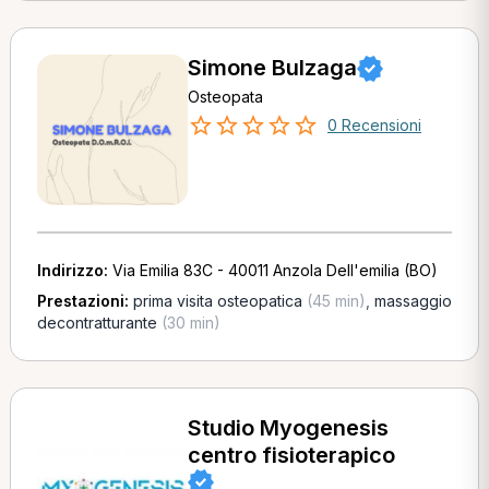
Simone Bulzaga
Osteopata
0 Recensioni
Indirizzo:
Via Emilia 83C - 40011 Anzola Dell'emilia (BO)
Prestazioni:
prima visita osteopatica
(45 min)
,
massaggio
decontratturante
(30 min)
Studio Myogenesis
centro fisioterapico