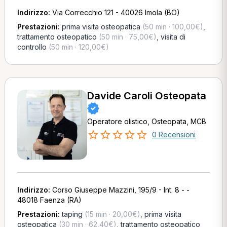
Indirizzo:
Via Correcchio 121 - 40026 Imola (BO)
Prestazioni:
prima visita osteopatica
(50 min · 100,00€)
,
trattamento osteopatico
(50 min · 75,00€)
,
visita di
controllo
(50 min · 120,00€)
Davide Caroli Osteopata
Operatore olistico, Osteopata, MCB
0 Recensioni
Indirizzo:
Corso Giuseppe Mazzini, 195/9 - Int. 8 - -
48018 Faenza (RA)
Prestazioni:
taping
(15 min · 20,00€)
,
prima visita
osteopatica
(30 min · 62,40€)
,
trattamento osteopatico