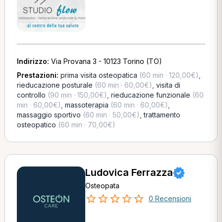
Indirizzo:
Via Provana 3 - 10123 Torino (TO)
Prestazioni:
prima visita osteopatica
(60 min · 120,00€)
,
rieducazione posturale
(60 min · 60,00€)
,
visita di
controllo
(90 min · 150,00€)
,
rieducazione funzionale
(60
min · 60,00€)
,
massoterapia
(60 min · 60,00€)
,
massaggio sportivo
(60 min · 50,00€)
,
trattamento
osteopatico
(60 min · 70,00€)
Ludovica Ferrazza
Osteopata
0 Recensioni