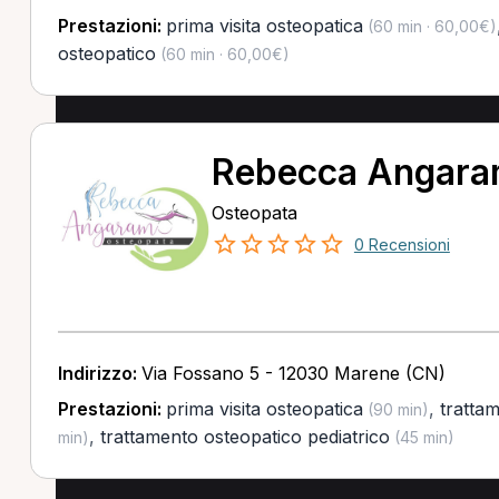
Prestazioni:
prima visita osteopatica
(60 min · 60,00€)
osteopatico
(60 min · 60,00€)
Rebecca Angar
Osteopata
0 Recensioni
Indirizzo:
Via Fossano 5 - 12030 Marene (CN)
Prestazioni:
prima visita osteopatica
,
tratta
(90 min)
,
trattamento osteopatico pediatrico
min)
(45 min)