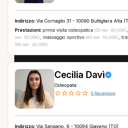
Indirizzo:
Via Cornaglio 31 - 10090 Buttigliera Alta (
Prestazioni:
prima visita osteopatica
(35 min · 60,00€)
,
massaggio sportivo
,
tr
min · 50,00€)
(60 min · 50,00€)
(60 min · 40,00€)
Cecilia Davì
Osteopata
0 Recensioni
Indirizzo:
Via Sangano, 6 - 10094 Giaveno (TO)