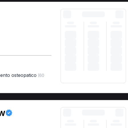
mento osteopatico
(60
ow