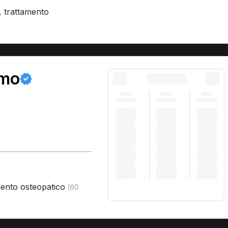
,
trattamento
amo
mento osteopatico
(60