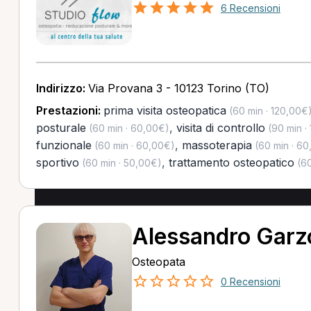
6 Recensioni
Indirizzo:
Via Provana 3 - 10123 Torino (TO)
Prestazioni:
prima visita osteopatica
(60 min · 120,00€
posturale
,
visita di controllo
(60 min · 60,00€)
(90 min ·
funzionale
,
massoterapia
(60 min · 60,00€)
(60 min · 60
sportivo
,
trattamento osteopatico
(60 min · 50,00€)
(60
Alessandro Garz
Osteopata
0 Recensioni