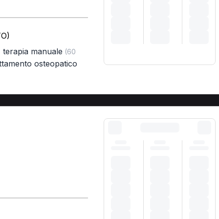
TO)
,
terapia manuale
(60
attamento osteopatico