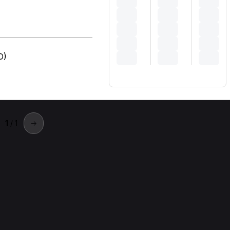
O)
1
/ 1
→
Carmagnola
a Carmagnola.