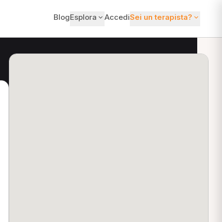
Blog
Esplora
Accedi
Sei un terapista?
ti?