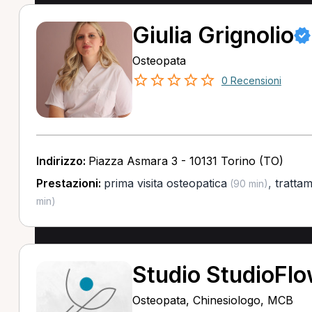
Giulia Grignolio
Osteopata
0 Recensioni
Indirizzo:
Piazza Asmara 3 - 10131 Torino (TO)
Prestazioni:
prima visita osteopatica
,
tratta
(90 min)
min)
Studio StudioFl
Osteopata, Chinesiologo, MCB