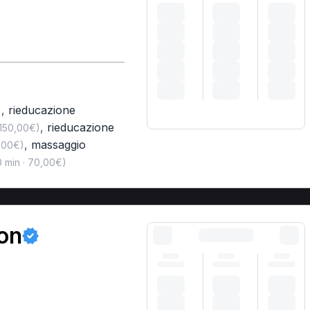
,
rieducazione
)
,
rieducazione
 150,00€)
,
massaggio
,00€)
 min · 70,00€)
on