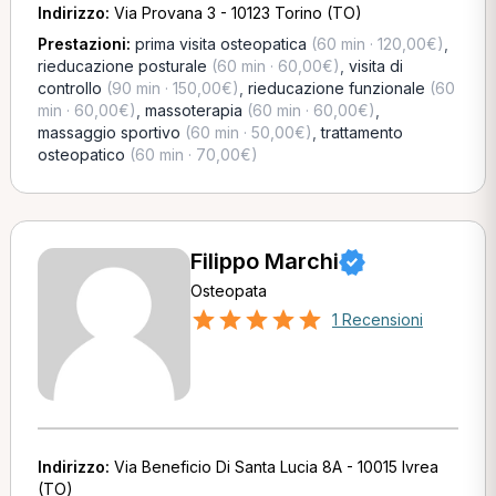
Indirizzo:
Via Provana 3 - 10123 Torino (TO)
Prestazioni:
prima visita osteopatica
(60 min · 120,00€)
,
rieducazione posturale
(60 min · 60,00€)
,
visita di
controllo
(90 min · 150,00€)
,
rieducazione funzionale
(60
min · 60,00€)
,
massoterapia
(60 min · 60,00€)
,
massaggio sportivo
(60 min · 50,00€)
,
trattamento
osteopatico
(60 min · 70,00€)
Filippo Marchi
Osteopata
1 Recensioni
Indirizzo:
Via Beneficio Di Santa Lucia 8A - 10015 Ivrea
(TO)