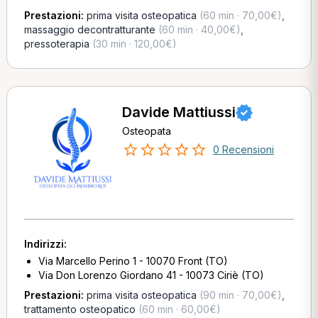
Prestazioni:
prima visita osteopatica
(60 min · 70,00€)
,
massaggio decontratturante
(60 min · 40,00€)
,
pressoterapia
(30 min · 120,00€)
Davide Mattiussi
Osteopata
0 Recensioni
Indirizzi:
Via Marcello Perino 1 - 10070 Front (TO)
Via Don Lorenzo Giordano 41 - 10073 Ciriè (TO)
Prestazioni:
prima visita osteopatica
(90 min · 70,00€)
,
trattamento osteopatico
(60 min · 60,00€)