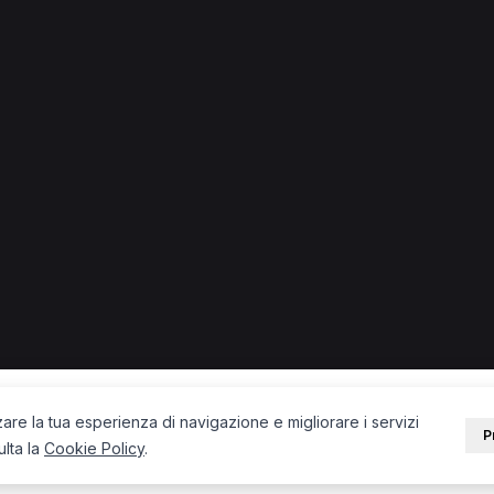
piano
piano.
PORTALE
SUPPORT
Sei un paziente?
Contatti
Sei un terapista?
Guide
Blog
zare la tua esperienza di navigazione e migliorare i servizi
P
ulta la
Cookie Policy
.