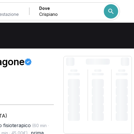
Dove
Come ordiniamo i risulta
ragone
TA)
 fisioterapico
(60 min ·
,
prima
 min · 45,00€)