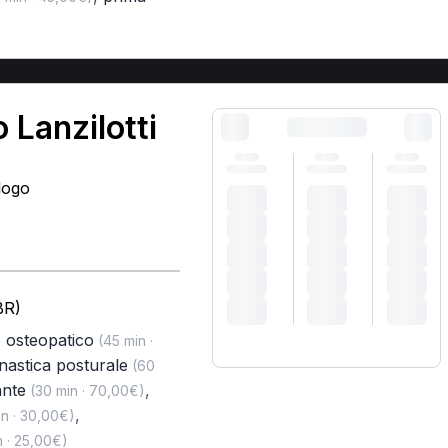
 Lanzilotti
logo
BR)
 osteopatico
(45 min ·
nastica posturale
(60
ante
,
(30 min · 70,00€)
,
n · 30,00€)
 · 25,00€)