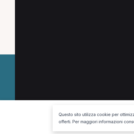
Altre ricerche a Cris
Altre specializzazioni spesso cercate a Cris
Fisioterapista a Crispiano
La piattaforma per trovare il terapista giusto, vicino a te.
Questo sito utilizza cookie per ottimiz
offerti. Per maggiori informazioni cons
Seguici