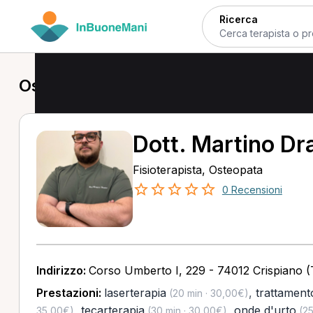
Ricerca
Osteopata a Crispiano
Dott. Martino D
Fisioterapista, Osteopata
0 Recensioni
Indirizzo:
Corso Umberto I, 229 - 74012 Crispiano (
Prestazioni:
laserterapia
,
trattamento
(20 min · 30,00€)
,
tecarterapia
,
onde d'urto
35,00€)
(30 min · 30,00€)
(25