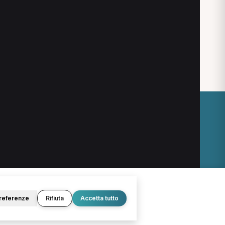
O
LEGALE
Termini e condizioni
Privacy Policy
Cookie Policy
referenze
Rifiuta
Accetta tutto
© 2026 D.Lab S.r.l. — InBuoneMani