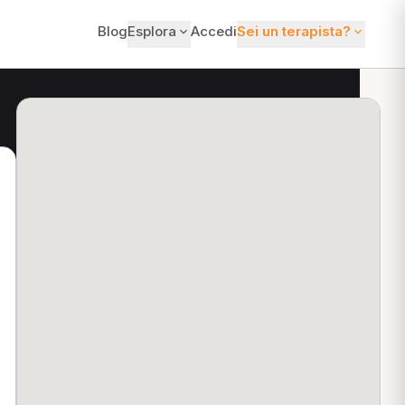
Blog
Esplora
Accedi
Sei un terapista?
ti?