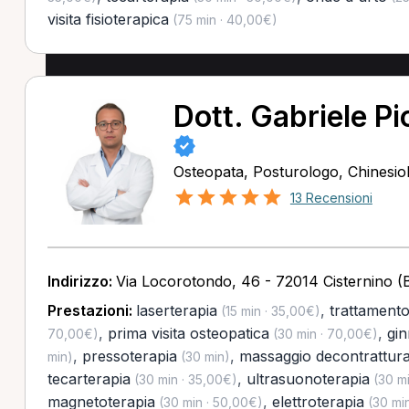
visita fisioterapica
(75 min · 40,00€)
Dott. Gabriele Pio
Osteopata, Posturologo, Chinesio
13 Recensioni
Indirizzo:
Via Locorotondo, 46 - 72014 Cisternino (
Prestazioni:
laserterapia
,
trattamento
(15 min · 35,00€)
,
prima visita osteopatica
,
gin
70,00€)
(30 min · 70,00€)
,
pressoterapia
,
massaggio decontrattur
min)
(30 min)
tecarterapia
,
ultrasuonoterapia
(30 min · 35,00€)
(30 mi
magnetoterapia
,
elettroterapia
(30 min · 50,00€)
(30 min