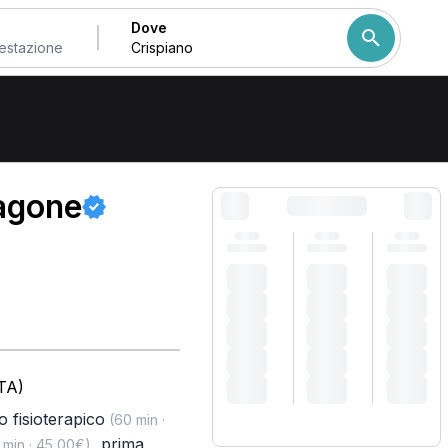
Dove
Come ordiniamo i risulta
ragone
TA)
o fisioterapico
(60 min ·
,
prima
 min · 45,00€)