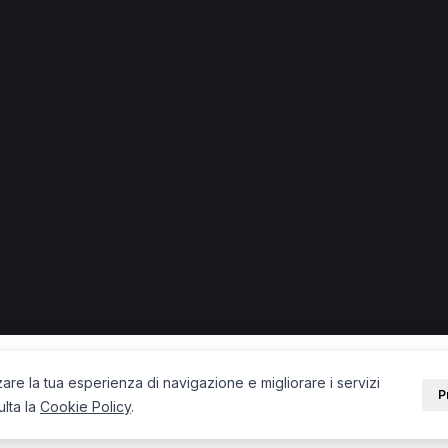
piano
piano.
PORTALE
SUPPORT
Sei un paziente?
Contatti
Sei un terapista?
Guide
Blog
zare la tua esperienza di navigazione e migliorare i servizi
P
ulta la
Cookie Policy
.