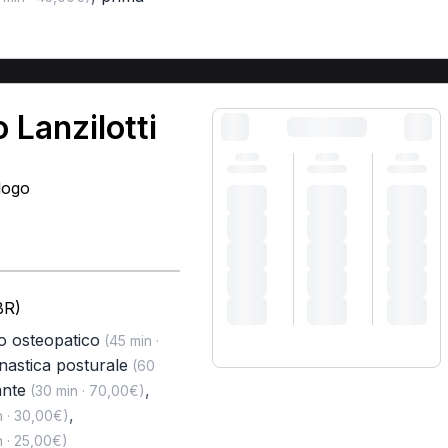
 Lanzilotti
logo
BR)
o osteopatico
(45 min ·
nastica posturale
(60
ante
,
(30 min · 70,00€)
,
 · 30,00€)
 · 25,00€)