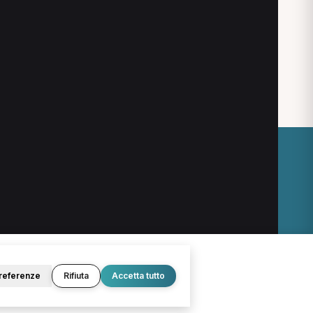
O
LEGALE
Termini e condizioni
Privacy Policy
Cookie Policy
referenze
Rifiuta
Accetta tutto
© 2026 D.Lab S.r.l. — InBuoneMani