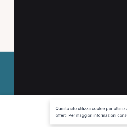
Altre ricerche a Cris
Altre specializzazioni spesso cercate a Cris
Fisioterapista a Crispiano
La piattaforma per trovare il terapista giusto, vicino a te.
Questo sito utilizza cookie per ottimiz
offerti. Per maggiori informazioni cons
Seguici