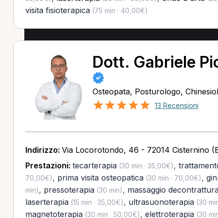
visita fisioterapica
(75 min · 40,00€)
Dott. Gabriele Pio
Osteopata, Posturologo, Chinesio
13 Recensioni
Indirizzo:
Via Locorotondo, 46 - 72014 Cisternino (
Prestazioni:
tecarterapia
,
trattament
(30 min · 35,00€)
,
prima visita osteopatica
,
gin
70,00€)
(30 min · 70,00€)
,
pressoterapia
,
massaggio decontrattur
min)
(30 min)
laserterapia
,
ultrasuonoterapia
(15 min · 35,00€)
(30 min
magnetoterapia
,
elettroterapia
(30 min · 50,00€)
(30 min