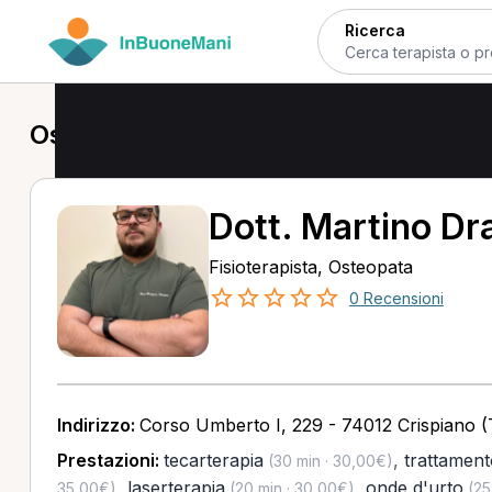
Ricerca
Osteopata a Crispiano
Dott. Martino D
Fisioterapista, Osteopata
0 Recensioni
Indirizzo:
Corso Umberto I, 229 - 74012 Crispiano (
Prestazioni:
tecarterapia
,
trattament
(30 min · 30,00€)
,
laserterapia
,
onde d'urto
35,00€)
(20 min · 30,00€)
(25