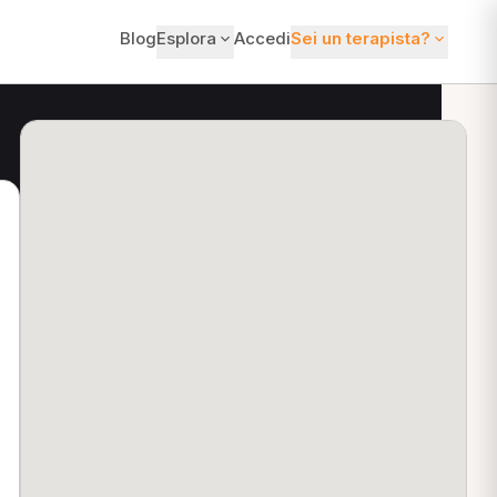
Blog
Esplora
Accedi
Sei un terapista?
ti?