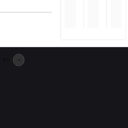
1
/ 1
→
icenza
 Vicenza.
za
Visita osteopatica di controllo per Osteopata a Vicenza
Pri