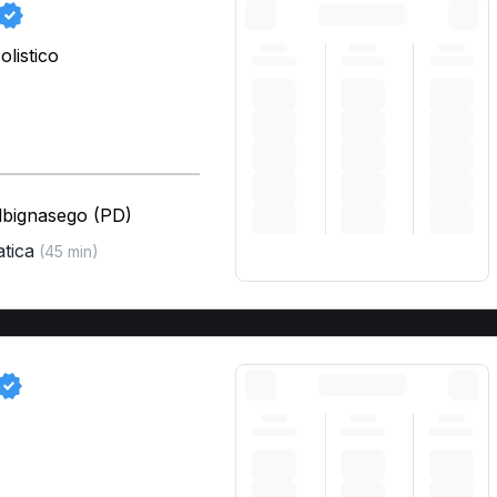
listico
lbignasego (PD)
atica
(45 min)