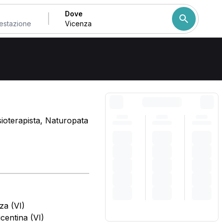
Dove
Come ordiniamo i risulta
ioterapista, Naturopata
za (VI)
icentina (VI)