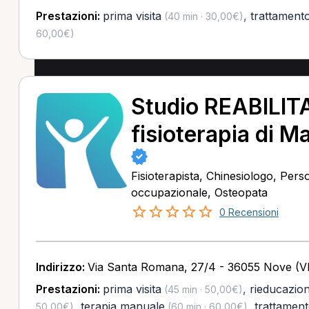
Prestazioni:
prima visita
,
trattament
(40 min · 30,00€)
60,00€)
Studio REABILITA
fisioterapia di M
Fisioterapista, Chinesiologo, Pers
occupazionale, Osteopata
0 Recensioni
Indirizzo:
Via Santa Romana, 27/4 - 36055 Nove (VI
Prestazioni:
prima visita
,
rieducazio
(45 min · 50,00€)
,
terapia manuale
,
trattament
50,00€)
(60 min · 60,00€)