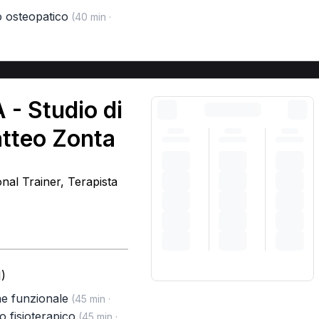
o osteopatico
(40 min ·
 - Studio di
atteo Zonta
onal Trainer, Terapista
)
ne funzionale
(45 min ·
o fisioterapico
(45 min ·