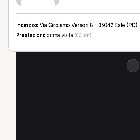
Indirizzo:
Via Girolamo Versori 8 - 35042 Este (PD)
Prestazioni:
prima visita
(60 min)
←
Altre prestazioni a V
Altre prestazioni disponibili per Osteopata a
Trattamento osteopatico per Osteopata a Vicen