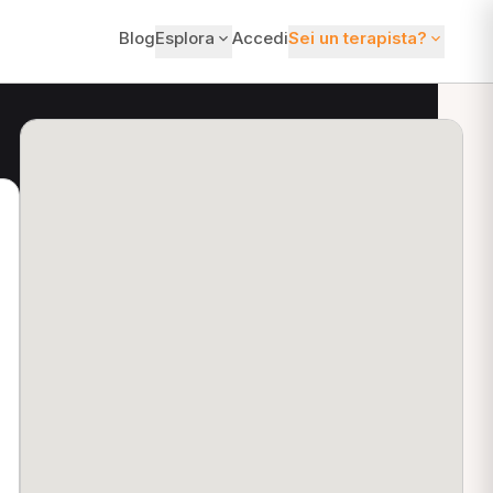
Blog
Esplora
Accedi
Sei un terapista?
ti?