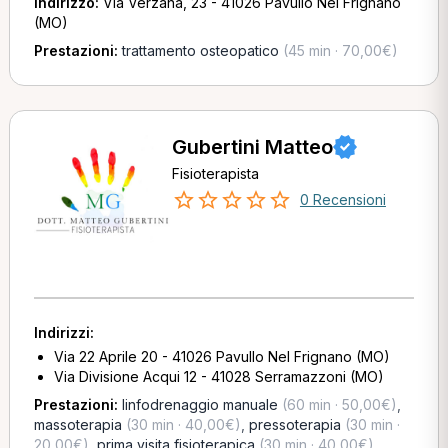
Indirizzo:
Via Verzana, 23 - 41026 Pavullo Nel Frignano
(MO)
Prestazioni:
trattamento osteopatico
(45 min · 70,00€)
Gubertini Matteo
Fisioterapista
0 Recensioni
Indirizzi:
Via 22 Aprile 20 - 41026 Pavullo Nel Frignano (MO)
Via Divisione Acqui 12 - 41028 Serramazzoni (MO)
Prestazioni:
linfodrenaggio manuale
(60 min · 50,00€)
,
massoterapia
(30 min · 40,00€)
,
pressoterapia
(30 min ·
20,00€)
,
prima visita fisioterapica
(30 min · 40,00€)
,