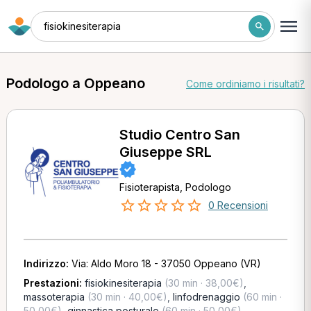
fisiokinesiterapia
Podologo a Oppeano
Come ordiniamo i risultati?
Studio Centro San
Giuseppe SRL
Fisioterapista, Podologo
0 Recensioni
Indirizzo:
Via: Aldo Moro 18 - 37050 Oppeano (VR)
Prestazioni:
fisiokinesiterapia
(30 min · 38,00€)
,
massoterapia
(30 min · 40,00€)
,
linfodrenaggio
(60 min ·
50,00€)
,
ginnastica posturale
(60 min · 50,00€)
,