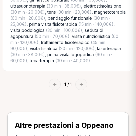
ultrasuonoterapia
(30 min · 38,00€)
,
elettrostimolazione
(30 min · 20,00€)
,
tens
(30 min · 20,00€)
,
magnetoterapia
(60 min · 20,00€)
,
bendaggio funzionale
(30 min ·
25,00€)
,
prima visita fisioterapica
(15 min · 140,00€)
,
visita podologica
(30 min · 100,00€)
,
seduta di
agopuntura
(50 min · 70,00€)
,
visita nutrizionistica
(60
min · 120,00€)
,
trattamento fisioterapico
(45 min ·
90,00€)
,
visita fisiatrica
(20 min · 120,00€)
,
laserterapia
(30 min · 38,00€)
,
prima visita logopedica
(60 min ·
60,00€)
,
tecarterapia
(30 min · 40,00€)
←
1
/ 1
→
Altre prestazioni a Oppeano