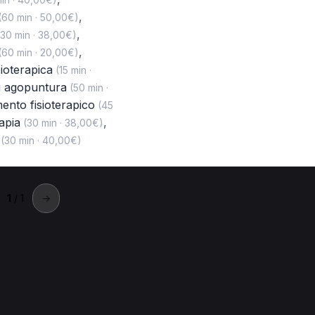
,
60 min · 50,00€)
,
30 min · 38,00€)
,
60 min · 20,00€)
sioterapica
(15 min ·
i agopuntura
(50 min ·
mento fisioterapico
(45
apia
,
(30 min · 38,00€)
(30 min · 40,00€)
1
/ 1
→
Oppeano