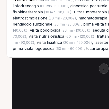
linfodrenaggio
,
ginnastica posturale
(60 min · 50,00€)
(
fisiokinesiterapia
,
ultrasuonoterapia
(30 min · 38,00€)
(
elettrostimolazione
,
magnetoterapia
(30 min · 20,00€)
(
bendaggio funzionale
,
prima visita fi
(30 min · 25,00€)
,
visita podologica
,
seduta d
140,00€)
(30 min · 100,00€)
,
visita nutrizionistica
,
tratta
70,00€)
(60 min · 120,00€)
,
visita fisiatrica
,
laserter
min · 90,00€)
(20 min · 120,00€)
prima visita logopedica
,
tecarterapia
(60 min · 60,00€)
←
Altre prestazioni a 