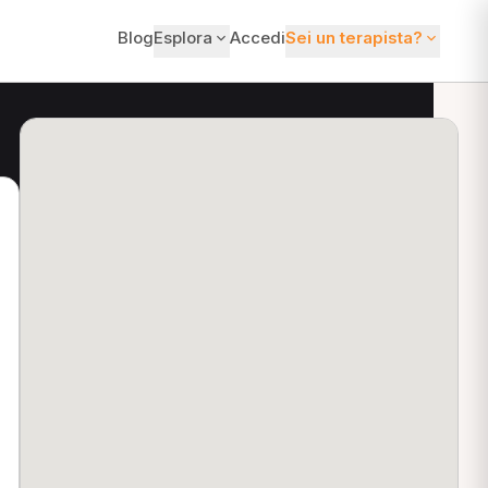
Blog
Esplora
Accedi
Sei un terapista?
ti?