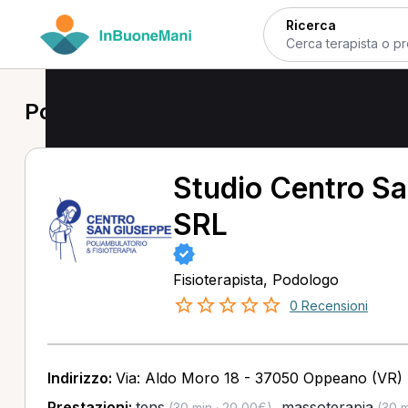
Ricerca
Podologo a Oppeano
Studio Centro S
SRL
Fisioterapista, Podologo
0 Recensioni
Indirizzo:
Via: Aldo Moro 18 - 37050 Oppeano (VR)
Prestazioni:
tens
,
massoterapia
(30 min · 20,00€)
(30 m