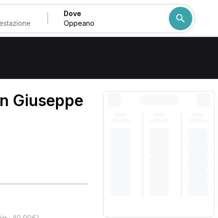
Dove
Come ordiniamo i risulta
an Giuseppe
,
in · 40,00€)