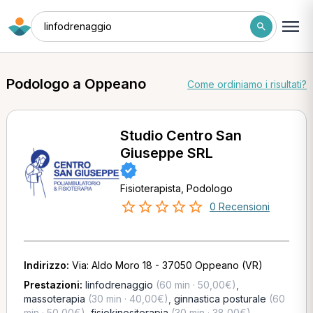
linfodrenaggio
Podologo a Oppeano
Come ordiniamo i risultati?
Studio Centro San
Giuseppe SRL
Fisioterapista, Podologo
0 Recensioni
Indirizzo:
Via: Aldo Moro 18 - 37050 Oppeano (VR)
Prestazioni:
linfodrenaggio
(60 min · 50,00€)
,
massoterapia
(30 min · 40,00€)
,
ginnastica posturale
(60
min · 50,00€)
,
fisiokinesiterapia
(30 min · 38,00€)
,