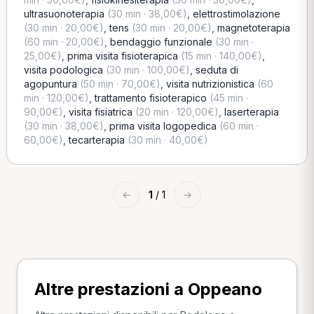
ultrasuonoterapia
(30 min · 38,00€)
,
elettrostimolazione
(30 min · 20,00€)
,
tens
(30 min · 20,00€)
,
magnetoterapia
(60 min · 20,00€)
,
bendaggio funzionale
(30 min ·
25,00€)
,
prima visita fisioterapica
(15 min · 140,00€)
,
visita podologica
(30 min · 100,00€)
,
seduta di
agopuntura
(50 min · 70,00€)
,
visita nutrizionistica
(60
min · 120,00€)
,
trattamento fisioterapico
(45 min ·
90,00€)
,
visita fisiatrica
(20 min · 120,00€)
,
laserterapia
(30 min · 38,00€)
,
prima visita logopedica
(60 min ·
60,00€)
,
tecarterapia
(30 min · 40,00€)
←
1
/ 1
→
Altre prestazioni a Oppeano