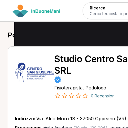
Ricerca
Podologo a Oppeano
Studio Centro S
SRL
Fisioterapista, Podologo
0 Recensioni
Indirizzo:
Via: Aldo Moro 18 - 37050 Oppeano (VR)
Prestazioni:
visita fisiatrica
,
massote
(20 min · 120,00€)