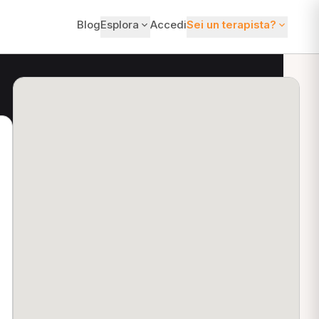
Blog
Esplora
Accedi
Sei un terapista?
ti?