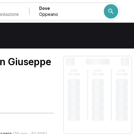
Dove
Come ordiniamo i risulta
an Giuseppe
rapia
,
(30 min · 40,00€)