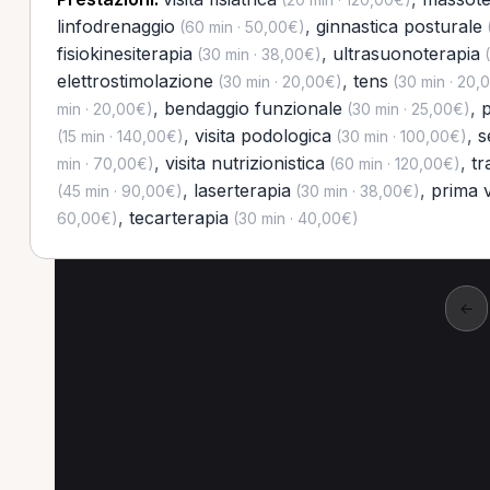
linfodrenaggio
,
ginnastica posturale
(60 min · 50,00€)
(
fisiokinesiterapia
,
ultrasuonoterapia
(30 min · 38,00€)
(
elettrostimolazione
,
tens
(30 min · 20,00€)
(30 min · 20,
,
bendaggio funzionale
,
p
min · 20,00€)
(30 min · 25,00€)
,
visita podologica
,
s
(15 min · 140,00€)
(30 min · 100,00€)
,
visita nutrizionistica
,
tr
min · 70,00€)
(60 min · 120,00€)
,
laserterapia
,
prima v
(45 min · 90,00€)
(30 min · 38,00€)
,
tecarterapia
60,00€)
(30 min · 40,00€)
←
Altre prestazioni a 