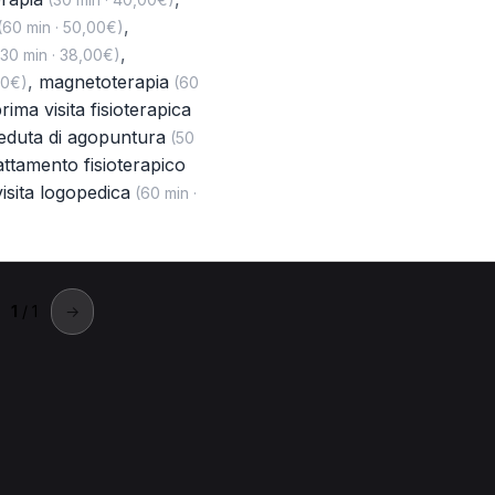
,
60 min · 50,00€)
,
30 min · 38,00€)
,
magnetoterapia
00€)
(60
rima visita fisioterapica
eduta di agopuntura
(50
attamento fisioterapico
isita logopedica
(60 min ·
1
/ 1
→
Oppeano