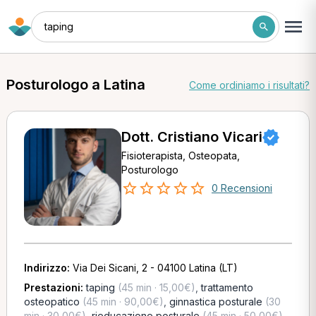
taping
Posturologo a Latina
Come ordiniamo i risultati?
Dott. Cristiano Vicari
Fisioterapista, Osteopata,
Posturologo
0 Recensioni
Indirizzo:
Via Dei Sicani, 2 - 04100 Latina (LT)
Prestazioni:
taping
(45 min · 15,00€)
,
trattamento
osteopatico
(45 min · 90,00€)
,
ginnastica posturale
(30
min · 30,00€)
,
rieducazione posturale
(45 min · 50,00€)
,