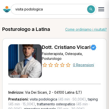
visita podologica
Posturologo a Latina
Come ordiniamo i risultati?
Dott. Cristiano Vicari
Fisioterapista, Osteopata,
Posturologo
0 Recensioni
Indirizzo:
Via Dei Sicani, 2 - 04100 Latina (LT)
Prestazioni:
visita podologica
(45 min · 50,00€)
,
taping
(45 min · 15,00€)
,
trattamento osteopatico
(45 min ·
90,00€)
,
ginnastica posturale
(30 min · 30,00€)
,