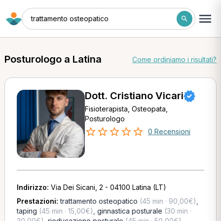
trattamento osteopatico
Posturologo a Latina
Come ordiniamo i risultati?
Dott. Cristiano Vicari
Fisioterapista, Osteopata,
Posturologo
0 Recensioni
Indirizzo:
Via Dei Sicani, 2 - 04100 Latina (LT)
Prestazioni:
trattamento osteopatico
(45 min · 90,00€)
,
taping
(45 min · 15,00€)
,
ginnastica posturale
(30 min ·
30,00€)
,
rieducazione posturale
(45 min · 50,00€)
,