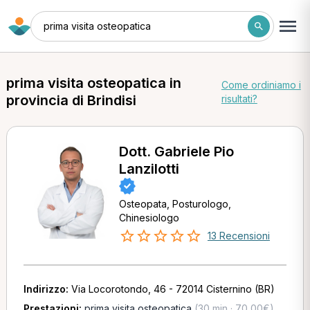
prima visita osteopatica
prima visita osteopatica in
Come ordiniamo i
provincia di Brindisi
risultati?
Dott. Gabriele Pio
Lanzilotti
Osteopata, Posturologo,
Chinesiologo
13 Recensioni
Indirizzo:
Via Locorotondo, 46 - 72014 Cisternino (BR)
Prestazioni:
prima visita osteopatica
(30 min · 70,00€)