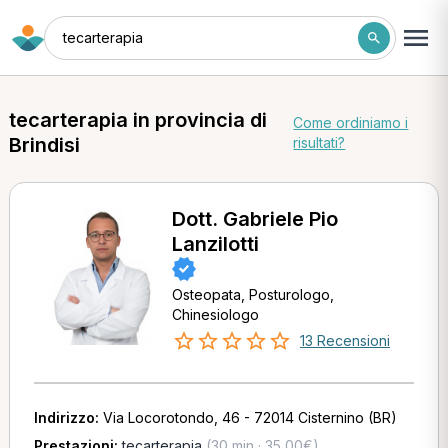
tecarterapia
tecarterapia in provincia di
Come ordiniamo i
Brindisi
risultati?
Dott. Gabriele Pio
Lanzilotti
Osteopata, Posturologo,
Chinesiologo
13 Recensioni
Indirizzo:
Via Locorotondo, 46 - 72014 Cisternino (BR)
Prestazioni:
tecarterapia
(30 min · 35,00€)