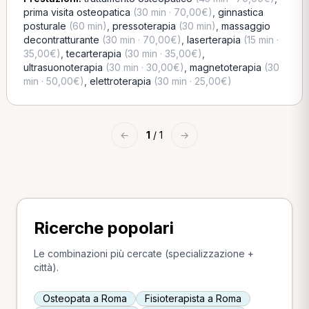
prima visita osteopatica
(30 min · 70,00€)
,
ginnastica
posturale
(60 min)
,
pressoterapia
(30 min)
,
massaggio
decontratturante
(30 min · 70,00€)
,
laserterapia
(15 min ·
35,00€)
,
tecarterapia
(30 min · 35,00€)
,
ultrasuonoterapia
(30 min · 30,00€)
,
magnetoterapia
(30
min · 50,00€)
,
elettroterapia
(30 min · 25,00€)
←
1
/ 1
→
Ricerche popolari
Le combinazioni più cercate (specializzazione +
città).
Osteopata a Roma
Fisioterapista a Roma