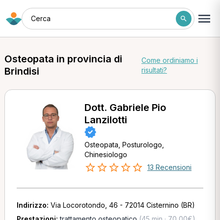
Cerca
Osteopata in provincia di
Come ordiniamo i
Brindisi
risultati?
Dott. Gabriele Pio
Lanzilotti
Osteopata, Posturologo,
Chinesiologo
13 Recensioni
Indirizzo:
Via Locorotondo, 46 - 72014 Cisternino (BR)
Prestazioni:
trattamento osteopatico
(45 min · 70,00€)
,