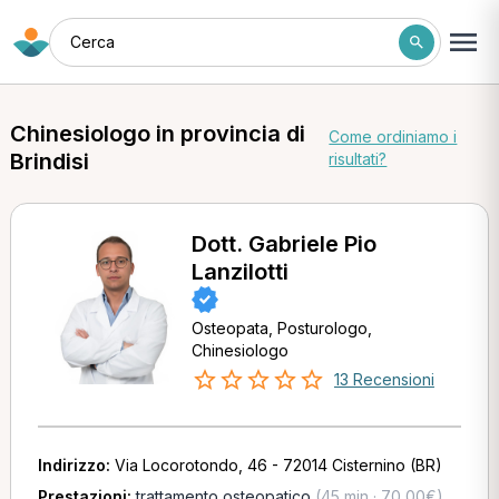
Cerca
Chinesiologo in provincia di
Come ordiniamo i
Brindisi
risultati?
Dott. Gabriele Pio
Lanzilotti
Osteopata, Posturologo,
Chinesiologo
13 Recensioni
Indirizzo:
Via Locorotondo, 46 - 72014 Cisternino (BR)
Prestazioni:
trattamento osteopatico
(45 min · 70,00€)
,