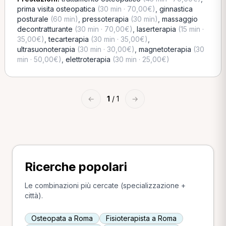
prima visita osteopatica
(30 min · 70,00€)
,
ginnastica
posturale
(60 min)
,
pressoterapia
(30 min)
,
massaggio
decontratturante
(30 min · 70,00€)
,
laserterapia
(15 min ·
35,00€)
,
tecarterapia
(30 min · 35,00€)
,
ultrasuonoterapia
(30 min · 30,00€)
,
magnetoterapia
(30
min · 50,00€)
,
elettroterapia
(30 min · 25,00€)
←
1
/ 1
→
Ricerche popolari
Le combinazioni più cercate (specializzazione +
città).
Osteopata a Roma
Fisioterapista a Roma