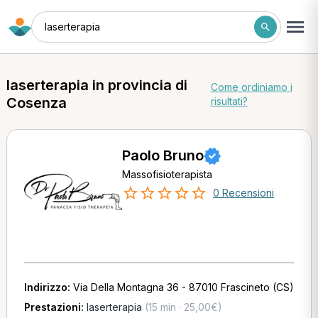
laserterapia
laserterapia in provincia di
Come ordiniamo i
Cosenza
risultati?
Paolo Bruno
Massofisioterapista
0 Recensioni
Indirizzo:
Via Della Montagna 36 - 87010 Frascineto (CS)
Prestazioni:
laserterapia
(15 min · 25,00€)