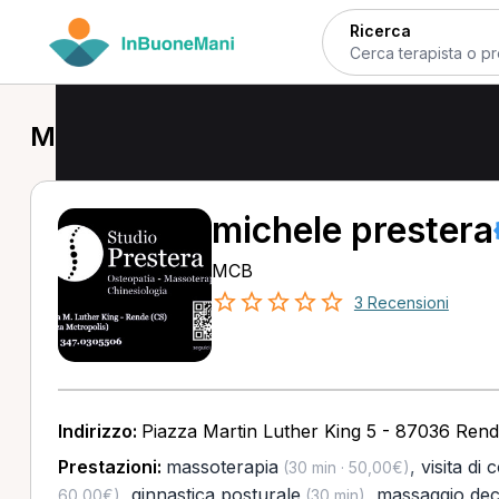
Ricerca
MCB in provincia di Cosenza
michele prestera
MCB
3 Recensioni
Indirizzo:
Piazza Martin Luther King 5 - 87036 Rend
Prestazioni:
massoterapia
,
visita di 
(30 min · 50,00€)
,
ginnastica posturale
,
massaggio dec
60,00€)
(30 min)