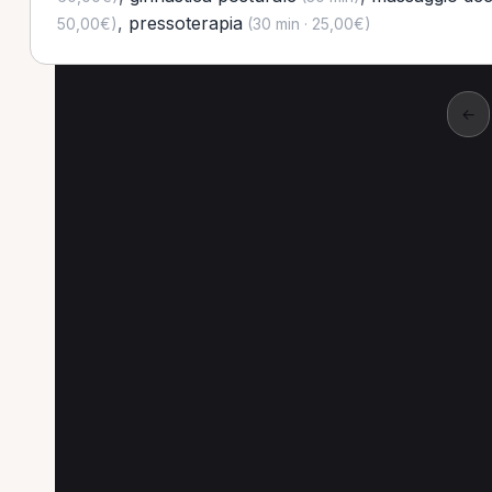
,
pressoterapia
50,00€)
(30 min · 25,00€)
←
Ricerche popolari
Le combinazioni più cercate (specializzazione
Osteopata a Roma
Fisioterapista a Roma
O
Fisioterapista a Treviso
Osteopata a Treviso