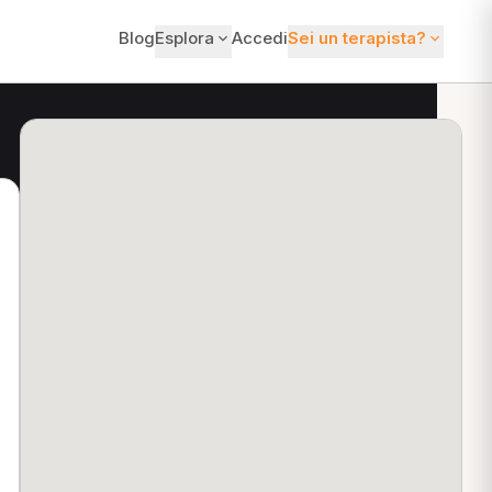
Blog
Esplora
Accedi
Sei un terapista?
ti?