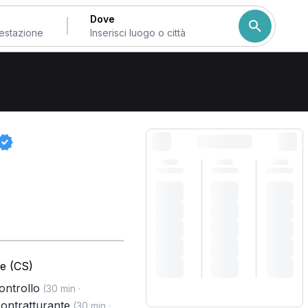
Dove
Come ordiniamo i risulta
e (CS)
controllo
(30 min ·
ontratturante
(30 min ·