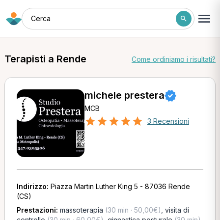
Cerca
Terapisti a Rende
Come ordiniamo i risultati?
michele prestera
MCB
3 Recensioni
Indirizzo:
Piazza Martin Luther King 5 - 87036 Rende
(CS)
Prestazioni:
massoterapia
(30 min · 50,00€)
,
visita di
controllo
(30 min · 60,00€)
,
ginnastica posturale
(30 min)
,