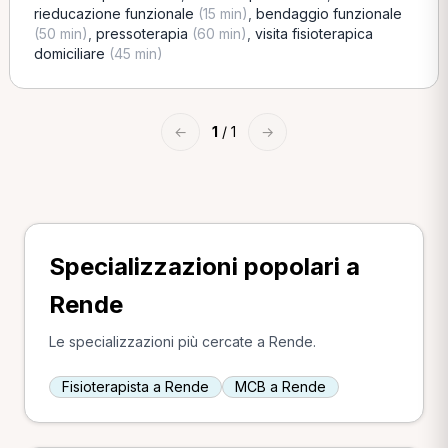
rieducazione funzionale
(15 min)
,
bendaggio funzionale
(50 min)
,
pressoterapia
(60 min)
,
visita fisioterapica
domiciliare
(45 min)
←
1
/ 1
→
Specializzazioni popolari a
Rende
Le specializzazioni più cercate a Rende.
Fisioterapista a Rende
MCB a Rende