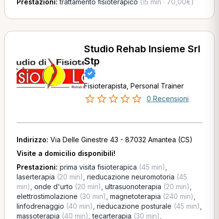
Prestazioni:
trattamento fisioterapico
(15 min · 70,00€)
Studio Rehab Insieme Srl
Stp
Fisioterapista, Personal Trainer
0 Recensioni
Indirizzo:
Via Delle Ginestre 43 - 87032 Amantea (CS)
Visite a domicilio disponibili!
Prestazioni:
prima visita fisioterapica
(45 min)
,
laserterapia
(20 min)
,
rieducazione neuromotoria
(45
min)
,
onde d'urto
(20 min)
,
ultrasuonoterapia
(20 min)
,
elettrostimolazione
(30 min)
,
magnetoterapia
(240 min)
,
linfodrenaggio
(40 min)
,
rieducazione posturale
(45 min)
,
massoterapia
(40 min)
,
tecarterapia
(30 min)
,