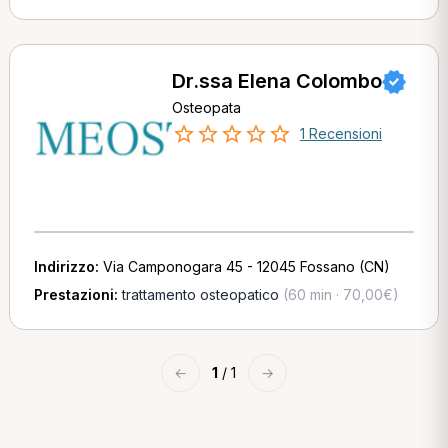
Dr.ssa Elena Colombo
Osteopata
1 Recensioni
Indirizzo:
Via Camponogara 45 - 12045 Fossano (CN)
Prestazioni:
trattamento osteopatico
(60 min · 70,00€)
←
1
/ 1
→