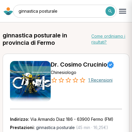
ginnastica posturale
ginnastica posturale in
Come ordiniamo i
provincia di Fermo
risultati?
Dr. Cosimo Crucinio
Chinesiologo
1 Recensioni
Indirizzo:
Via Armando Diaz 186 - 63900 Fermo (FM)
Prestazioni:
ginnastica posturale
(45 min · 16,25€)