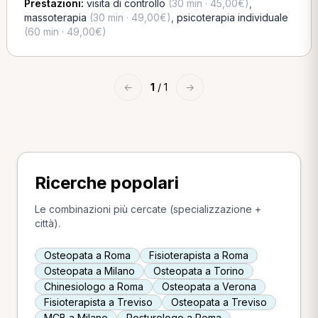
Prestazioni:
visita di controllo
(30 min · 45,00€)
,
massoterapia
(30 min · 49,00€)
,
psicoterapia individuale
(60 min · 49,00€)
←
1
/ 1
→
Ricerche popolari
Le combinazioni più cercate (specializzazione +
città).
Osteopata a Roma
Fisioterapista a Roma
Osteopata a Milano
Osteopata a Torino
Chinesiologo a Roma
Osteopata a Verona
Fisioterapista a Treviso
Osteopata a Treviso
MCB a Milano
Posturologo a Roma