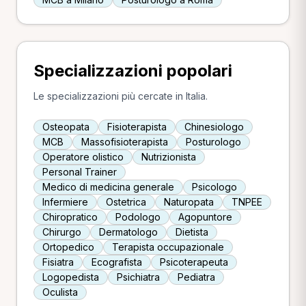
Specializzazioni popolari
Le specializzazioni più cercate in Italia.
Osteopata
Fisioterapista
Chinesiologo
MCB
Massofisioterapista
Posturologo
Operatore olistico
Nutrizionista
Personal Trainer
Medico di medicina generale
Psicologo
Infermiere
Ostetrica
Naturopata
TNPEE
Chiropratico
Podologo
Agopuntore
Chirurgo
Dermatologo
Dietista
Ortopedico
Terapista occupazionale
Fisiatra
Ecografista
Psicoterapeuta
Logopedista
Psichiatra
Pediatra
Oculista