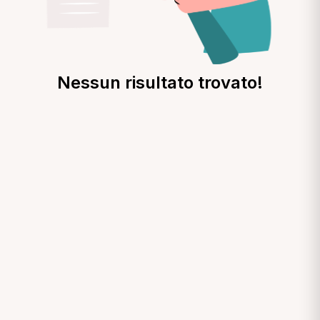
Nessun risultato trovato!